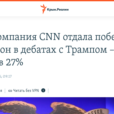
омпания CNN отдала поб
он в дебатах с Трампом 
в 27%
, 09:17
ся
Читать без VPN