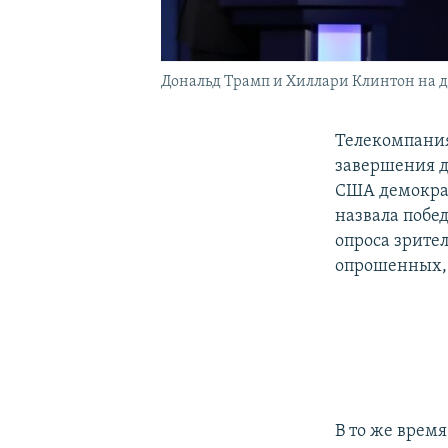
Дональд Трамп и Хиллари Клинтон на деб
Телекомпания
завершения д
США демокра
назвала побе
опроса зрите
опрошенных, 
В то же время