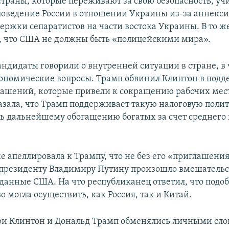
страны, которые переживают за свою безопасность, уч
поведение России в отношении Украины из-за аннекс
ержки сепаратистов на части востока Украины. В то ж
, что США не должны быть «полицейскими мира».
андидаты говорили о внутренней ситуации в стране, в
ономические вопросы. Трамп обвинил Клинтон в под
лашений, которые привели к сокращению рабочих мес
азала, что Трамп поддерживает такую налоговую полити
ть дальнейшему обогащению богатых за счет среднего 
.
е апеллировала к Трампу, что не без его «приглашени
президенту Владимиру Путину произошло вмешательс
данные США. На что республиканец ответил, что подо
 могла осуществить, как Россия, так и Китай.
ри Клинтон и Дональд Трамп обменялись личными сл