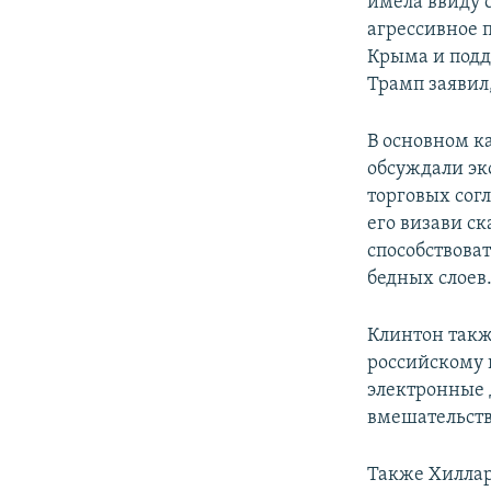
имела ввиду 
агрессивное 
Крыма и подд
Трамп заявил
В основном к
обсуждали эк
торговых сог
его визави ск
способствова
бедных слоев
Клинтон такж
российскому 
электронные 
вмешательство
Также Хилла