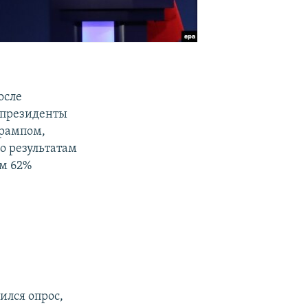
осле
 президенты
рампом,
о результатам
ем 62%
ился опрос,