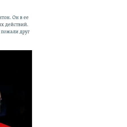
тон. Он в ее
их действий.
и пожали друг