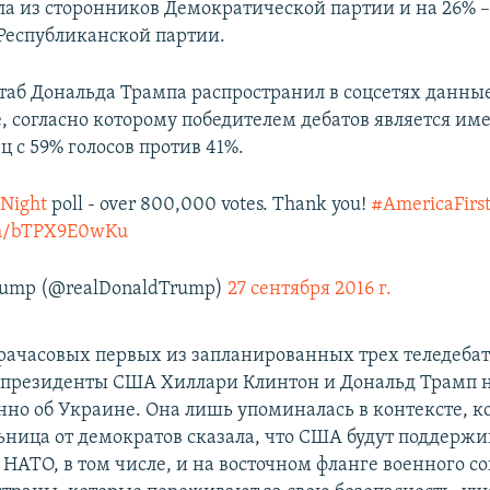
яла из сторонников Демократической партии и на 26% –
Республиканской партии.
аб Дональда Трампа распространил в соцсетях данные
, согласно которому победителем дебатов является им
 с 59% голосов против 41%.
Night
poll - over 800,000 votes. Thank you!
#AmericaFirs
com/bTPX9E0wKu
Trump (@realDonaldTrump)
27 сентября 2016 г.
орачасовых первых из запланированных трех теледеба
 президенты США Хиллари Клинтон и Дональд Трамп 
нно об Украине. Она лишь упоминалась в контексте, к
ьница от демократов сказала, что США будут поддержи
НАТО, в том числе, и на восточном фланге военного с