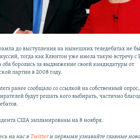
рампа до выступления на нынешних теледебатах не б
куссий, тогда как Клинтон уже имела такую встречу с
а оба боролись за выдвижение своей кандидатуры от
кой партии в 2008 году.
ters ранее сообщало со ссылкой на собственный опрос,
ирателей будут решать кого выбирать, частично благо
ебатов.
дента США запланированы на 8 ноября.
сь на наc в
Twitter
и первыми узнавайте главные ново