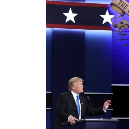
ПОБЕДИТЕЛЕЙ НЕ СУДЯТ?
КРЫМ.НЕПОКОРЕННЫЙ
ELIFBE
УКРАИНСКАЯ ПРОБЛЕМА КРЫМА