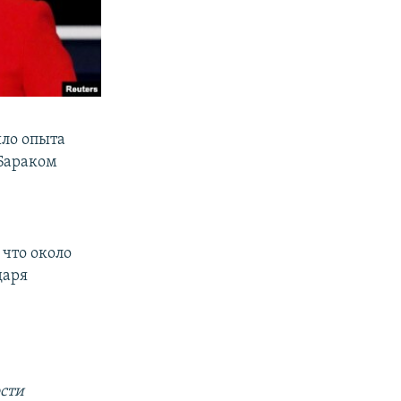
ыло опыта
 Бараком
 что около
даря
сти