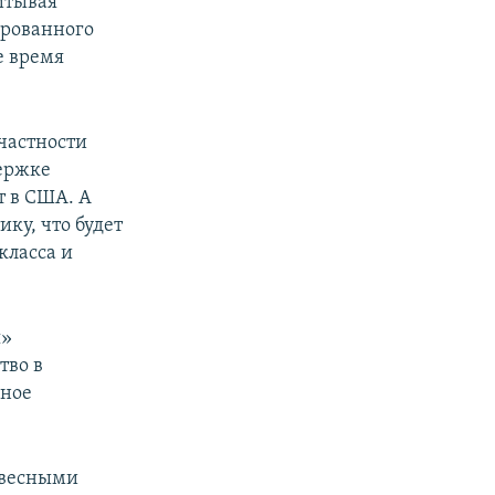
итывая
ированного
е время
 частности
держке
т в США. А
ку, что будет
класса и
я»
тво в
бное
овесными