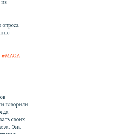
 из
 опроса
енно
t
#MAGA
тов
ни говорили
огда
вать своих
оюза. Она