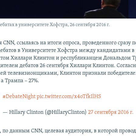
атах в университете Хофстра, 26 сентября 2016 г.
 CNN, ссылаясь на итоги опроса, проведенного сразу п
ебатов в Университете Хофстра между кандидатами в
том Хиллари Клинтон и республиканцем Дональдом Т
дителем дебатов 26 сентября Хиллари Клинтон. Согласн
лей телевизионщиками, Клинтон признали победител
а Трампа – 27%.
#DebateNight
pic.twitter.com/x4oTfkIlHS
— Hillary Clinton (@HillaryClinton)
27 сентября 2016 г.
, по данным CNN, целевая аудитория, в которой провод