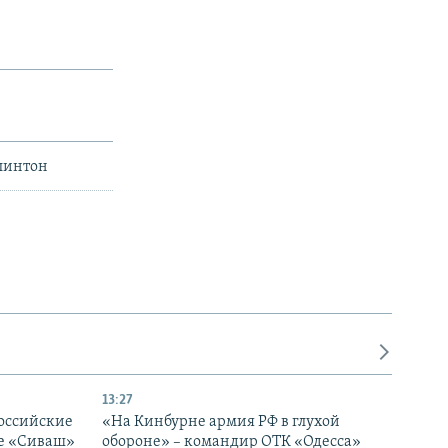
Клинтон
13:27
оссийские
«На Кинбурне армия РФ в глухой
ке «Сиваш»
обороне» – командир ОТК «Одесса»