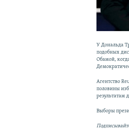
У Дональда Т
подобных дис
Обамой, когд
Демократичес
Агентство Reu
половины изб
результатам д
Выборы прези
Подписывайте