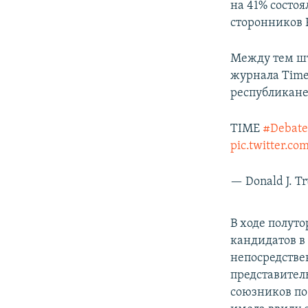
на 41% состо
сторонников 
Между тем шт
журнала Time
республиканец
TIME
#Debate
pic.twitter.
— Donald J. 
В ходе полут
кандидатов в
непосредстве
представител
союзников по 