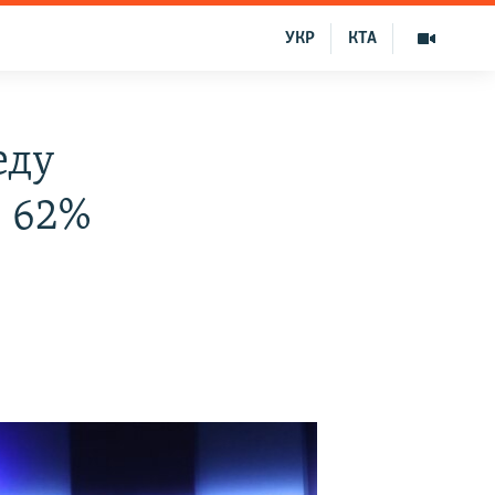
УКР
КТА
еду
– 62%