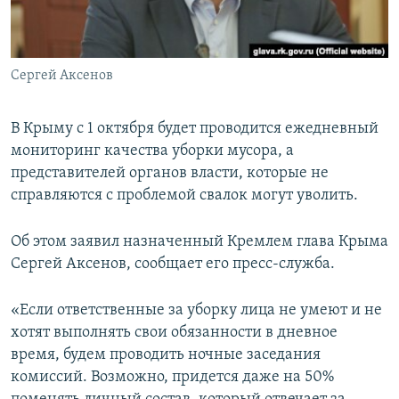
ПРИСОЕДИНЯЙТЕСЬ!
ПОБЕДИТЕЛЕЙ НЕ СУДЯТ?
КРЫМ.НЕПОКОРЕННЫЙ
Сергей Аксенов
ELIFBE
УКРАИНСКАЯ ПРОБЛЕМА КРЫМА
В Крыму с 1 октября будет проводится ежедневный
Все сайты RFE/RL
мониторинг качества уборки мусора, а
представителей органов власти, которые не
справляются с проблемой свалок могут уволить.
Об этом заявил назначенный Кремлем глава Крыма
Сергей Аксенов, сообщает его пресс-служба.
«Если ответственные за уборку лица не умеют и не
хотят выполнять свои обязанности в дневное
время, будем проводить ночные заседания
комиссий. Возможно, придется даже на 50%