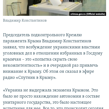
ПРИСОЕДИНЯЙТЕСЬ!
ПОБЕДИТЕЛЕЙ НЕ СУДЯТ?
КРЫМ.НЕПОКОРЕННЫЙ
Владимир Константинов
ELIFBE
УКРАИНСКАЯ ПРОБЛЕМА КРЫМА
Председатель подконтрольного Кремлю
Все сайты RFE/RL
парламента Крыма Владимир Константинов
заявил, что возбуждение украинскими властями
уголовных дел в отношении избранных в Госдуму
крымчан – это «попытка скрыть свою
некомпетентность» и в очередной раз привлечь
внимание к Крыму. Об этом он сказал в эфире
радио «Спутник в Крыму».
«Украина не выдержала экзамена Крымом. Это
было не просто нахождение автономии в составе
унитарного государства, это было настоящее
испытание для нее. Все то, что происходит сегодня