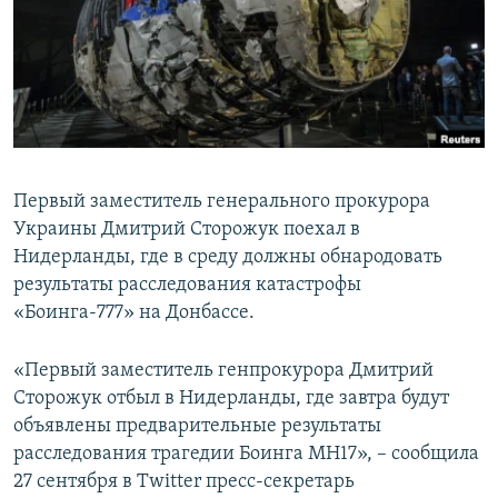
ПРИСОЕДИНЯЙТЕСЬ!
ПОБЕДИТЕЛЕЙ НЕ СУДЯТ?
КРЫМ.НЕПОКОРЕННЫЙ
ELIFBE
УКРАИНСКАЯ ПРОБЛЕМА КРЫМА
Все сайты RFE/RL
Первый заместитель генерального прокурора
Украины Дмитрий Сторожук поехал в
Нидерланды, где в среду должны обнародовать
результаты расследования катастрофы
«Боинга-777» на Донбассе.
«Первый заместитель генпрокурора Дмитрий
Сторожук отбыл в Нидерланды, где завтра будут
объявлены предварительные результаты
расследования трагедии Боинга МН17», – сообщила
27 сентября в Twitter пресс-секретарь