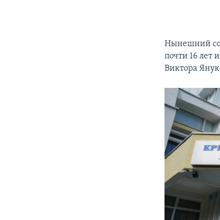
Нынешний со
почти 16 лет
Виктора Януко