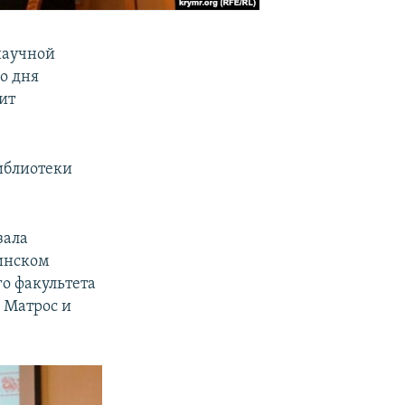
научной
о дня
ит
иблиотеки
зала
инском
го факультета
 Матрос и