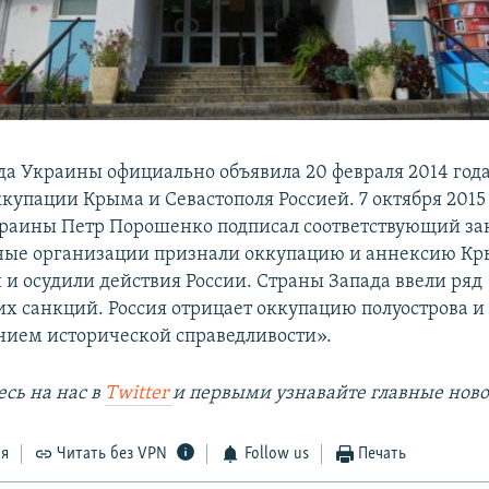
да Украины официально объявила 20 февраля 2014 год
купации Крыма и Севастополя Россией. 7 октября 2015
раины Петр Порошенко подписал соответствующий за
ые организации признали оккупацию и аннексию К
и осудили действия России. Страны Запада ввели ряд
х санкций. Россия отрицает оккупацию полуострова и 
нием исторической справедливости».
сь на наc в
Twitter
и первыми узнавайте главные ново
ся
Читать без VPN
Follow us
Печать