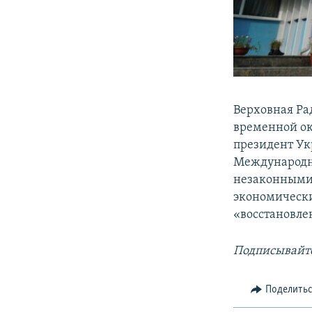
Верховная Ра
временной ок
президент Ук
Международн
незаконными 
экономически
«восстановле
Подписывайте
Поделить