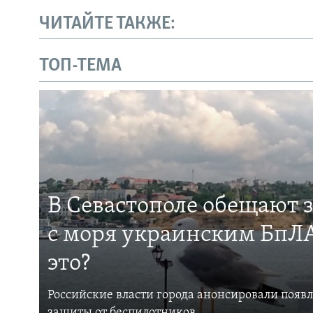
ЧИТАЙТЕ ТАКЖЕ:
ТОП-ТЕМА
В Севастополе обещают 
с моря украинским БпЛА
это?
Российские власти города анонсировали появ
защиты от беспилотников