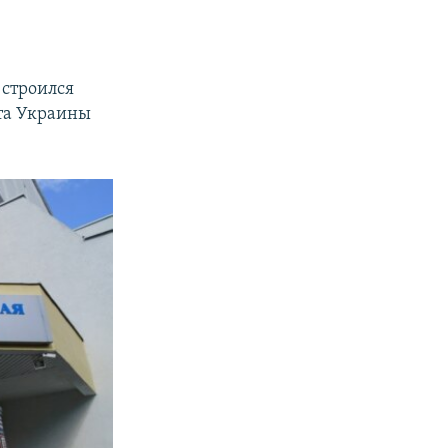
строился
нта Украины