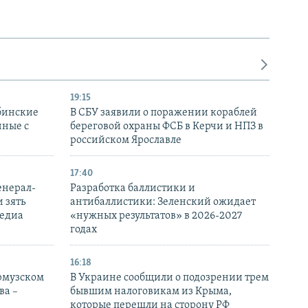
19:15
бинские
В СБУ заявили о поражении кораблей
нные с
береговой охраны ФСБ в Керчи и НПЗ в
российском Ярославле
17:40
енерал-
Разработка баллистики и
 зять
антибаллистики: Зеленский ожидает
медиа
«нужных результатов» в 2026-2027
годах
16:18
Ормузском
В Украине сообщили о подозрении трем
ва –
бывшим налоговикам из Крыма,
которые перешли на сторону РФ