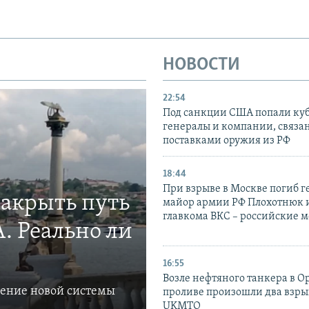
НОВОСТИ
22:54
Под санкции США попали ку
генералы и компании, связа
поставками оружия из РФ
18:44
При взрыве в Москве погиб г
закрыть путь
майор армии РФ Плохотнюк и
главкома ВКС – российские 
. Реально ли
16:55
Возле нефтяного танкера в 
ление новой системы
проливе произошли два взры
UKMTO