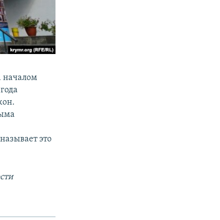
а началом
 года
кон.
рыма
называет это
сти