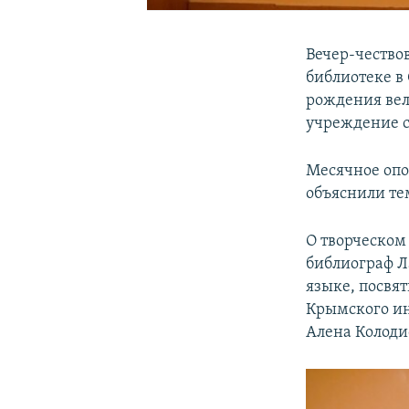
Вечер-чество
библиотеке в
рождения вел
учреждение с
Месячное опо
объяснили тем
О творческом
библиограф Л
языке, посвя
Крымского ин
Алена Колоди