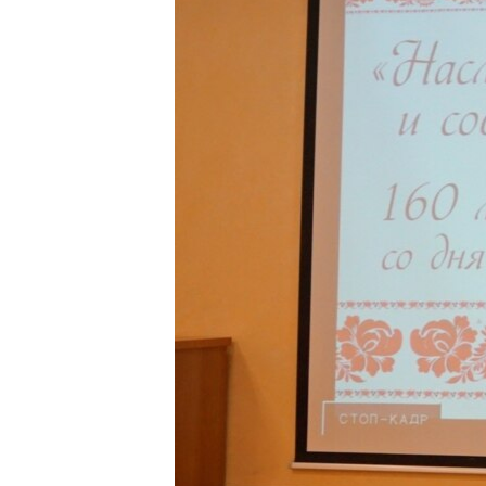
ПОБЕДИТЕЛЕЙ НЕ СУДЯТ?
КРЫМ.НЕПОКОРЕННЫЙ
ELIFBE
УКРАИНСКАЯ ПРОБЛЕМА КРЫМА