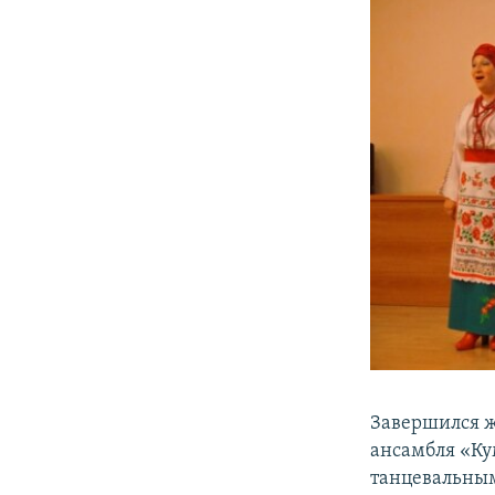
Завершился ж
ансамбля «Ку
танцевальным