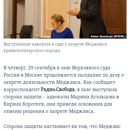
ПРИСОЕДИНЯЙТЕСЬ!
ПОБЕДИТЕЛЕЙ НЕ СУДЯТ?
КРЫМ.НЕПОКОРЕННЫЙ
ELIFBE
УКРАИНСКАЯ ПРОБЛЕМА КРЫМА
Все сайты RFE/RL
Выступление адвоката в суде о запрете Меджлиса
крымскотатарского народа
В четверг, 29 сентября в зале Верховного суда
России в Москве продолжается заседание по делу о
запрете деятельности Меджлиса. Как сообщает
корреспондент
Радио.Свобода
, в зале выступила
сторона защиты – адвокаты Марина Агальцова и
Кирилл Коротеев, они привели основания для
отмены решения о запрете Меджлиса.
Сторона защиты настаивает на том, что Меджлис