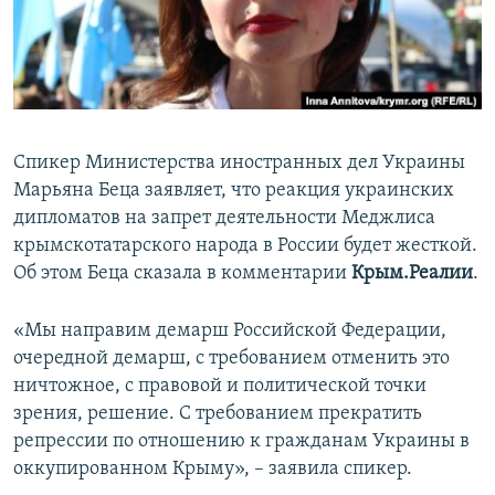
ПРИСОЕДИНЯЙТЕСЬ!
ПОБЕДИТЕЛЕЙ НЕ СУДЯТ?
КРЫМ.НЕПОКОРЕННЫЙ
ELIFBE
УКРАИНСКАЯ ПРОБЛЕМА КРЫМА
Спикер Министерства иностранных дел Украины
Все сайты RFE/RL
Марьяна Беца заявляет, что реакция украинских
дипломатов на запрет деятельности Меджлиса
крымскотатарского народа в России будет жесткой.
Об этом Беца сказала в комментарии
Крым.Реалии
.
«Мы направим демарш Российской Федерации,
очередной демарш, с требованием отменить это
ничтожное, с правовой и политической точки
зрения, решение. С требованием прекратить
репрессии по отношению к гражданам Украины в
оккупированном Крыму», – заявила спикер.