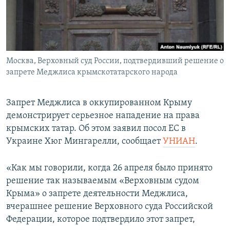
ПРИСОЕДИНЯЙТЕСЬ!
ПОБЕДИТЕЛЕЙ НЕ СУДЯТ?
КРЫМ.НЕПОКОРЕННЫЙ
ELIFBE
Москва, Верховный суд России, подтвердивший решение о
УКРАИНСКАЯ ПРОБЛЕМА КРЫМА
запрете Меджлиса крымскотатарского народа
Все сайты RFE/RL
Запрет Меджлиса в оккупированном Крыму
демонстрирует серьезное нападение на права
крымских татар. Об этом заявил посол ЕС в
Украине Хюг Мингарелли, сообщает
У
НИАН
.
«Как мы говорили, когда 26 апреля было принято
решение так называемым «Верховным судом
Крыма» о запрете деятельности Меджлиса,
вчерашнее решение Верховного суда Российской
Федерации, которое подтвердило этот запрет,