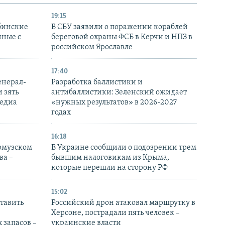
19:15
бинские
В СБУ заявили о поражении кораблей
нные с
береговой охраны ФСБ в Керчи и НПЗ в
российском Ярославле
17:40
енерал-
Разработка баллистики и
 зять
антибаллистики: Зеленский ожидает
медиа
«нужных результатов» в 2026-2027
годах
16:18
Ормузском
В Украине сообщили о подозрении трем
ва –
бывшим налоговикам из Крыма,
которые перешли на сторону РФ
15:02
тавить
Российский дрон атаковал маршрутку в
Херсоне, пострадали пять человек –
 запасов –
украинские власти