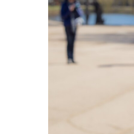
ПОБЕДИТЕЛЕЙ НЕ СУДЯТ?
КРЫМ.НЕПОКОРЕННЫЙ
ELIFBE
УКРАИНСКАЯ ПРОБЛЕМА КРЫМА