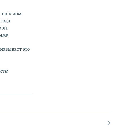
а началом
 года
кон.
рыма
называет это
сти