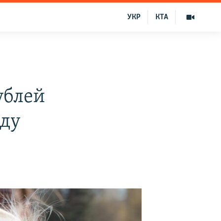
УКР
КТА
я
ублей
оду