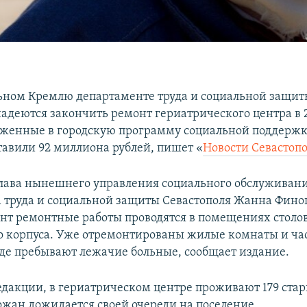
ьном Кремлю департаменте труда и социальной защит
надеются закончить ремонт гериатрического центра в 2
оженные в городскую программу социальной поддержк
ставили 92 миллиона рублей, пишет «
Новости Севастоп
глава нынешнего управления социального обслуживан
 труда и социальной защиты Севастополя Жанна Финог
т ремонтные работы проводятся в помещениях столо
 корпуса. Уже отремонтированы жилые комнаты и ча
где пребывают лежачие больные, сообщает издание.
дакции, в гериатрическом центре проживают 179 стар
жан дожидается своей очереди на поселение.