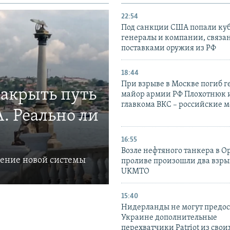
22:54
Под санкции США попали ку
генералы и компании, связа
поставками оружия из РФ
18:44
При взрыве в Москве погиб г
закрыть путь
майор армии РФ Плохотнюк и
главкома ВКС – российские 
. Реально ли
16:55
Возле нефтяного танкера в 
ление новой системы
проливе произошли два взры
UKMTO
15:40
Нидерланды не могут предос
Украине дополнительные
перехватчики Patriot из своих