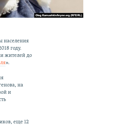
ы населения
018 году.
и жителей до
оля
».
ия
енова, на
вой и
сть
иков, еще 12