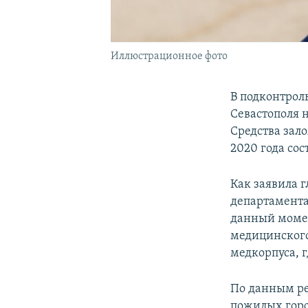
Иллюстрационное фото
В подконтрол
Севастополя 
Средства зал
2020 года со
Как заявила 
департамента
данный момен
медицинского
медкорпуса, 
По данным ре
пожилых горо