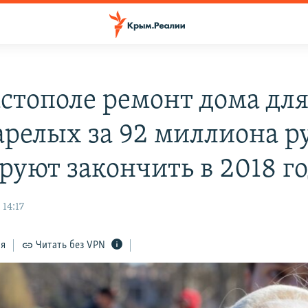
астополе ремонт дома дл
арелых за 92 миллиона р
руют закончить в 2018 г
 14:17
ся
Читать без VPN