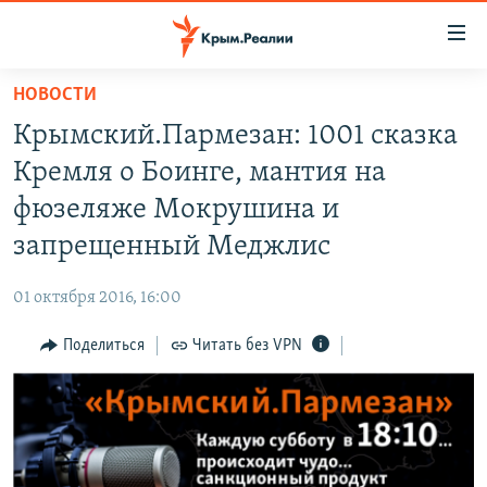
Доступность
ссылки
Вернуться
НОВОСТИ
к
НОВОСТИ
Крымский.Пармезан: 1001 сказка
основному
СПЕЦПРОЕКТЫ
содержанию
Кремля о Боинге, мантия на
ВОДА
Вернутся
ГРУЗ 200
фюзеляже Мокрушина и
к
ИСТОРИЯ
КАРТА ВОЕННЫХ ОБЪЕКТОВ КРЫМА
запрещенный Меджлис
главной
ЕЩЕ
11 ЛЕТ ОККУПАЦИИ КРЫМА. 11 ИСТОРИЙ СОПРОТИВЛЕНИЯ
навигации
01 октября 2016, 16:00
Вернутся
РАДІО СВОБОДА
ИНТЕРАКТИВ
к
Поделиться
Читать без VPN
КАК ОБОЙТИ БЛОКИРОВКУ
ИНФОГРАФИКА
поиску
ТЕЛЕПРОЕКТ КРЫМ.РЕАЛИИ
Українською
СОВЕТЫ ПРАВОЗАЩИТНИКОВ
Qırımtatar
ПРОПАВШИЕ БЕЗ ВЕСТИ