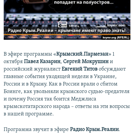
ПРИСОЕДИНЯЙТЕСЬ!
ПОБЕДИТЕЛЕЙ НЕ СУДЯТ?
КРЫМ.НЕПОКОРЕННЫЙ
ELIFBE
УКРАИНСКАЯ ПРОБЛЕМА КРЫМА
Все сайты RFE/RL
В эфире программы «
Крымский.Пармезан
» 1
октября
Павел Казарин
,
Сергей Мокрушин
и
российский журналист
Евгений Титов
обсуждают
главные события уходящей недели в Украине,
России и в Крыму. Как в России врали о сбитом
Боинге, как увольняли крымского судью-предателя
и почему Россия так боится Меджлиса
крымскотатарского народа – ответы на эти вопросы
в нашей программе.
Программа звучит в эфире
Радио Крым.Реалии
.