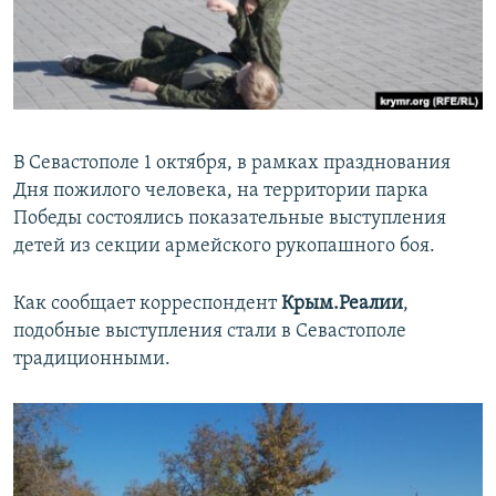
ПРИСОЕДИНЯЙТЕСЬ!
ПОБЕДИТЕЛЕЙ НЕ СУДЯТ?
КРЫМ.НЕПОКОРЕННЫЙ
ELIFBE
УКРАИНСКАЯ ПРОБЛЕМА КРЫМА
В Севастополе 1 октября, в рамках празднования
Все сайты RFE/RL
Дня пожилого человека, на территории парка
Победы состоялись показательные выступления
детей из секции армейского рукопашного боя.
Как сообщает корреспондент
Крым.Реалии
,
подобные выступления стали в Севастополе
традиционными.