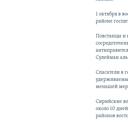
1 октября в в
районе госпит
Повстанцы и 
сосредоточен
антиправител
Сулейман аль
Спасатели в г
удерживаемы
меньшей мере
Сирийские во
около 10 дне
районов восто