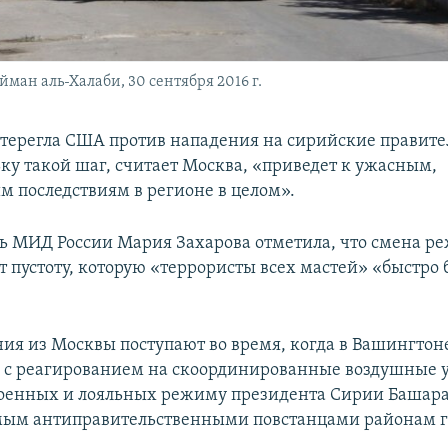
ман аль-Халаби, 30 сентября 2016 г.
стерегла США против нападения на сирийские правит
ьку такой шаг, считает Москва, «приведет к ужасным,
м последствиям в регионе в целом».
ь МИД России Мария Захарова отметила, что смена р
т пустоту, которую «террористы всех мастей» «быстро 
ния из Москвы поступают во время, когда в Вашингтон
 с реагированием на скоординированные воздушные 
оенных и лояльных режиму президента Сирии Башара 
мым антиправительственными повстанцами районам г