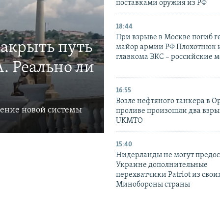
поставками оружия из РФ
18:44
При взрыве в Москве погиб г
закрыть путь
майор армии РФ Плохотнюк и
главкома ВКС – российские 
. Реально ли
16:55
Возле нефтяного танкера в 
ление новой системы
проливе произошли два взры
UKMTO
15:40
Нидерланды не могут предос
Украине дополнительные
перехватчики Patriot из своих
Минобороны страны