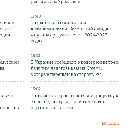
российском Ярославле
17:40
енерал-
Разработка баллистики и
 зять
антибаллистики: Зеленский ожидает
медиа
«нужных результатов» в 2026-2027
годах
16:18
Ормузском
В Украине сообщили о подозрении трем
ва –
бывшим налоговикам из Крыма,
которые перешли на сторону РФ
15:02
тавить
Российский дрон атаковал маршрутку в
Херсоне, пострадали пять человек –
 запасов –
украинские власти
БОЛЬШЕ