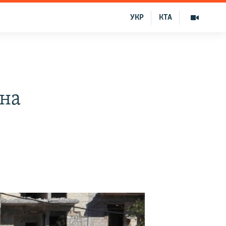
УКР
КТА
 на