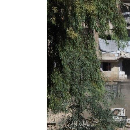
ПОБЕДИТЕЛЕЙ НЕ СУДЯТ?
КРЫМ.НЕПОКОРЕННЫЙ
ELIFBE
УКРАИНСКАЯ ПРОБЛЕМА КРЫМА