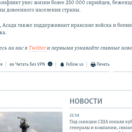
онфликт унес жизни более 250 000 сирийцев, беженц
ны довоенного населения страны.
, Асада также поддерживают иранские войска и боев
ка.
сь на наc в
Twitter
и первыми узнавайте главные ново
ся
Читать без VPN
Follow us
Печать
НОВОСТИ
22:54
Под санкции США попали ку
генералы и компании, связа