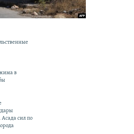
ельственные
ежима в
бы
е
удары
Асада сил по
орода