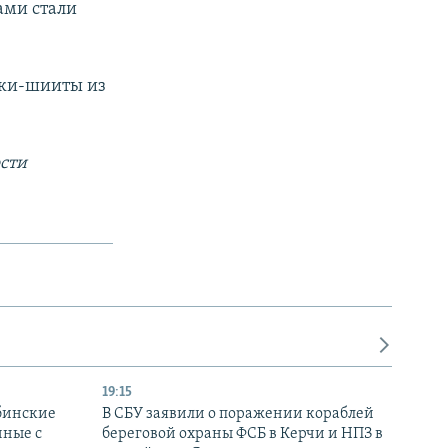
ами стали
ики-шииты из
сти
19:15
бинские
В СБУ заявили о поражении кораблей
нные с
береговой охраны ФСБ в Керчи и НПЗ в