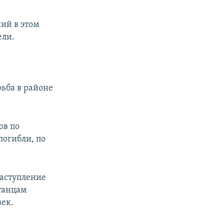
ший в этом
ели.
ьба в районе
ов по
огибли, по
наступление
станцам
век.