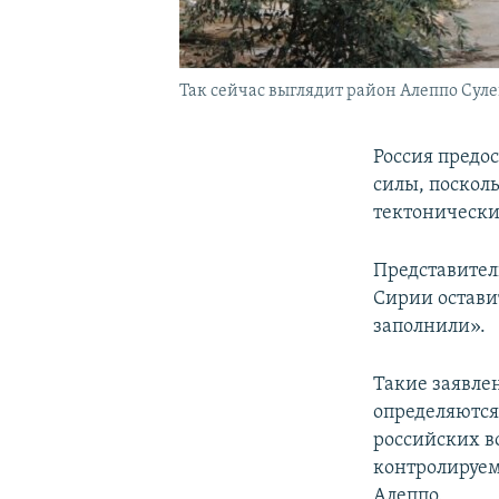
Так сейчас выглядит район Алеппо Сулей
Россия предо
силы, поскол
тектонически
Представител
Сирии остави
заполнили».
Такие заявле
определяются
российских в
контролируе
Алеппо.