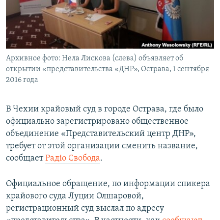
ПРИСОЕДИНЯЙТЕСЬ!
ПОБЕДИТЕЛЕЙ НЕ СУДЯТ?
КРЫМ.НЕПОКОРЕННЫЙ
ELIFBE
Архивное фото: Нела Лискова (слева) объявляет об
УКРАИНСКАЯ ПРОБЛЕМА КРЫМА
открытии «представительства «ДНР», Острава, 1 сентября
Все сайты RFE/RL
2016 года
В Чехии крайовый суд в городе Острава, где было
официально зарегистрировано общественное
объединение «Представительский центр ДНР»,
требует от этой организации сменить название,
сообщает
Радіо Свобода
.
Официальное обращение, по информации спикера
крайового суда Луции Олшаровой,
регистрационный суд выслал по адресу