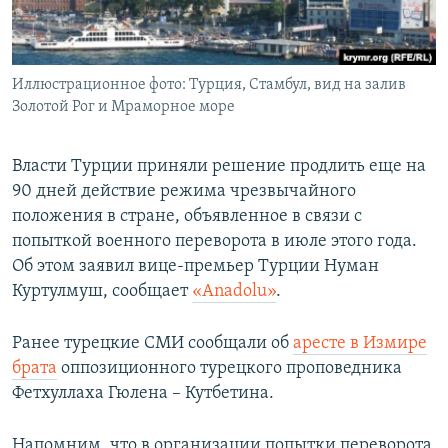
ПРИСОЕДИНЯЙТЕСЬ!
ПОБЕДИТЕЛЕЙ НЕ СУДЯТ?
КРЫМ.НЕПОКОРЕННЫЙ
Иллюстрационное фото: Турция, Стамбул, вид на залив
ELIFBE
Золотой Рог и Мраморное море
УКРАИНСКАЯ ПРОБЛЕМА КРЫМА
Все сайты RFE/RL
Власти Турции приняли решение продлить еще на
90 дней действие режима чрезвычайного
положения в стране, объявленное в связи с
попыткой военного переворота в июле этого года.
Об этом заявил вице-премьер Турции Нуман
Куртулмуш, сообщает
«Аnadolu»
.
Ранее турецкие СМИ сообщали об
аресте в Измире
брата
оппозиционного турецкого проповедника
Фетхуллаха Гюлена – Кутбетина.
Напомним, что в организации попытки переворота