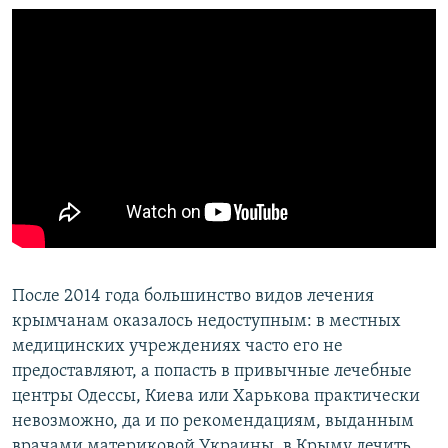
После 2014 года большинство видов лечения
крымчанам оказалось недоступным: в местных
медицинских учреждениях часто его не
предоставляют, а попасть в привычные лечебные
центры Одессы, Киева или Харькова практически
невозможно, да и по рекомендациям, выданным
врачами материковой Украины, в Крыму лечить