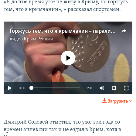
«Я долгое время уже не живу в Крыму, но горжусь
тем, что я крымчанин», – рассказал спортсмен.
Горжусь тем, что я крымчанин – паралимпийский чемпион из Керчи (видео)
видео
Крым.Реалии
No media source currently available
0:00
1:31
Загрузить
Дмитрий Соловей отметил, что уже три года со
времен аннексии так и не ездил в Крым, хотя в