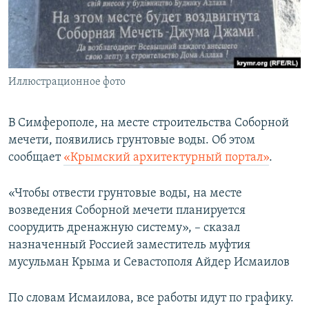
ПРИСОЕДИНЯЙТЕСЬ!
ПОБЕДИТЕЛЕЙ НЕ СУДЯТ?
КРЫМ.НЕПОКОРЕННЫЙ
ELIFBE
Иллюстрационное фото
УКРАИНСКАЯ ПРОБЛЕМА КРЫМА
Все сайты RFE/RL
В Симферополе, на месте строительства Соборной
мечети, появились грунтовые воды. Об этом
сообщает
«Крымский архитектурный портал»
.
«Чтобы отвести грунтовые воды, на месте
возведения Соборной мечети планируется
соорудить дренажную систему», – сказал
назначенный Россией заместитель муфтия
мусульман Крыма и Севастополя Айдер Исмаилов
По словам Исмаилова, все работы идут по графику.