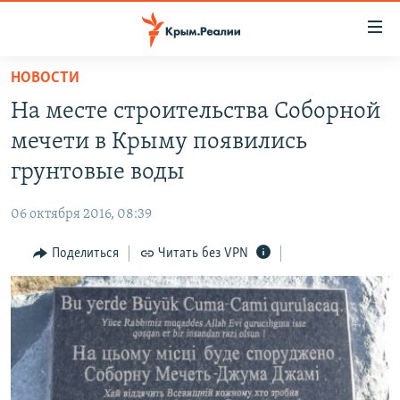
Доступность
ссылки
Вернуться
НОВОСТИ
к
НОВОСТИ
На месте строительства Соборной
основному
СПЕЦПРОЕКТЫ
содержанию
мечети в Крыму появились
ВОДА
Вернутся
ГРУЗ 200
грунтовые воды
к
ИСТОРИЯ
КАРТА ВОЕННЫХ ОБЪЕКТОВ КРЫМА
главной
06 октября 2016, 08:39
ЕЩЕ
11 ЛЕТ ОККУПАЦИИ КРЫМА. 11 ИСТОРИЙ СОПРОТИВЛЕНИЯ
навигации
Вернутся
Поделиться
Читать без VPN
РАДІО СВОБОДА
ИНТЕРАКТИВ
к
КАК ОБОЙТИ БЛОКИРОВКУ
ИНФОГРАФИКА
поиску
ТЕЛЕПРОЕКТ КРЫМ.РЕАЛИИ
Українською
СОВЕТЫ ПРАВОЗАЩИТНИКОВ
Qırımtatar
ПРОПАВШИЕ БЕЗ ВЕСТИ