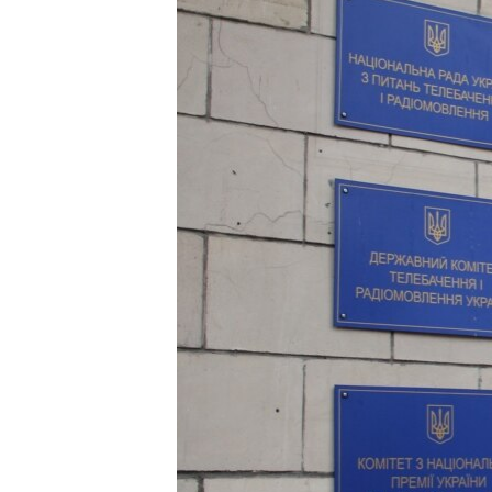
ПОБЕДИТЕЛЕЙ НЕ СУДЯТ?
КРЫМ.НЕПОКОРЕННЫЙ
ELIFBE
УКРАИНСКАЯ ПРОБЛЕМА КРЫМА