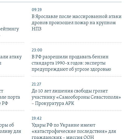
09:19
В Ярославле после массированной атаки
дронов произошел пожар на крупном
рейтингу
НПЗ
6
23:00
али атаку
В РФ разрешили продавать бензин
ы
стандарта 1990-х годов: эксперты
предупреждают об угрозе здоровью
21:27
ст
До 10 лет лишения свободы грозит
зле порта
участнику «Самообороны Севастополя»
е РФ
– Прокуратура АРК
19:42
оры об
Удары РФ по Украине имеют
оливу для
«катастрофические последствия» для
гражданских – миссия ООН