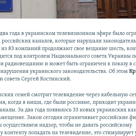
 два года в украинском телевизионном эфире было ог
 российских каналов, которые нарушали законодатель
 из 83 компаний продолжают свое вещание шесть, кон
дится под контролем Национального совета Украины п
и радиовещанию и может быть ограничен к показу в с
нарушения украинского законодательства. Об этом
Кр
ен совета Сергей Костинский.
нских семей смотрит телевидение через кабельную се
ия, когда в ниши, где были россияне, приходит украи
аналы. За два года появилось 33 новых украинских ка
амещение. Закон сегодня ограничивает российские ф
ы осуществляем надзор, чтобы не давать российскому
 контенту попадать на телевидение, это стимулирует