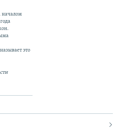
а началом
 года
кон.
рыма
называет это
сти