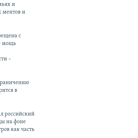
мьях и
х ментов и
рещена с
е мощь
ти –
ограничению
рится в
ал российский
ды на фоне
ров как часть