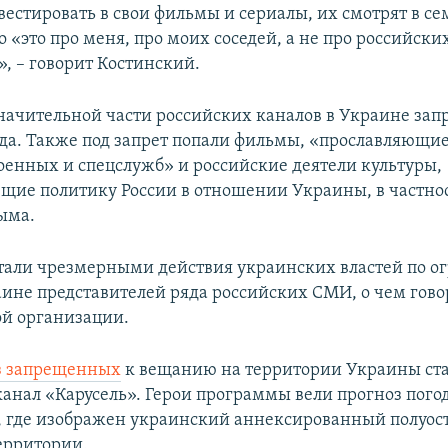
естировать в свои фильмы и сериалы, их смотрят в се
 «это про меня, про моих соседей, а не про российски
», – говорит Костинский.
начительной части российских каналов в Украине зап
ода. Также под запрет попали фильмы, «прославляющи
оенных и спецслужб» и российские деятели культуры,
ие политику России в отношении Украины, в частнос
ыма.
тали чрезмерными действия украинских властей по 
аине представителей ряда российских СМИ, о чем гово
ой организации.
з запрещенных
к вещанию на территории Украины ст
канал «Карусель». Герои программы вели прогноз пого
, где изображен украинский аннексированный полуост
ерритории.