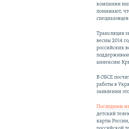
компании инв
понимают, что
спецназовцев
Трансляция з
весны 2014 г
российских в
поддерживающ
аннексию Кр
В ОБСЕ посчи
работы в Укр
заявлении эт
Последним и
детский теле
карты России
российской т