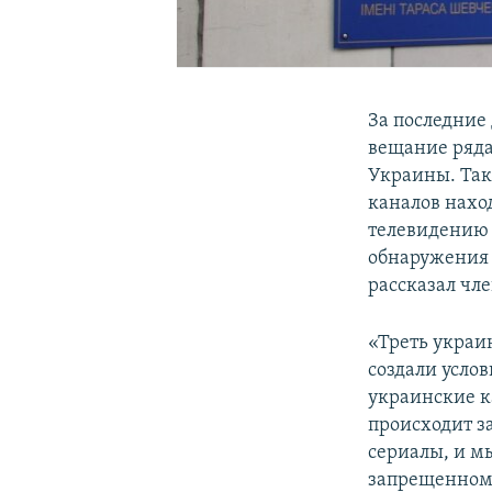
За последние
вещание ряда
Украины. Так
каналов нахо
телевидению 
обнаружения 
рассказал чл
«Треть украи
создали услов
украинские к
происходит з
сериалы, и м
запрещенному