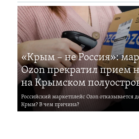
«Крым – не Россия»: ма
Ozon прекратил прием н
на Крымском полуостро
Российский маркетплейс Ozon отказывается до
Крым? В чем причина?