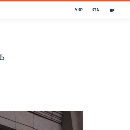
УКР
КТА
ь