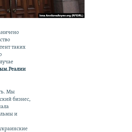
раничено
ство
тент таких
о
лучае
ым.Реалии
ть. Мы
нский бизнес,
нала
ильмы и
 украинские