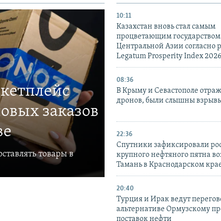
10:11
Казахстан вновь стал самым
процветающим государством
Центральной Азии согласно 
Legatum Prosperity Index 202
08:36
ркетплейс
В Крыму и Севастополе отраж
дронов, были слышны взрыв
овых заказов
ве
22:36
Спутники зафиксировали ро
ставлять товары в
крупного нефтяного пятна во
Тамань в Краснодарском кра
20:40
Турция и Ирак ведут перегов
альтернативе Ормузскому пр
поставок нефти