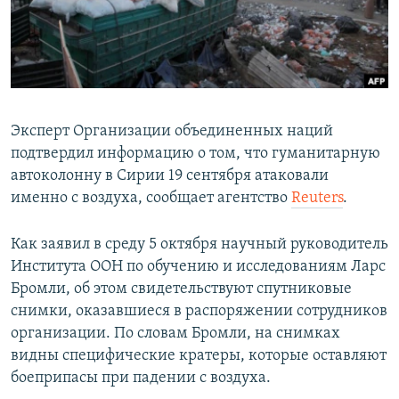
ПРИСОЕДИНЯЙТЕСЬ!
ПОБЕДИТЕЛЕЙ НЕ СУДЯТ?
КРЫМ.НЕПОКОРЕННЫЙ
ELIFBE
УКРАИНСКАЯ ПРОБЛЕМА КРЫМА
Эксперт Организации объединенных наций
Все сайты RFE/RL
подтвердил информацию о том, что гуманитарную
автоколонну в Сирии 19 сентября атаковали
именно с воздуха, сообщает агентство
Reuters
.
Как заявил в среду 5 октября научный руководитель
Института ООН по обучению и исследованиям Ларс
Бромли, об этом свидетельствуют спутниковые
снимки, оказавшиеся в распоряжении сотрудников
организации. По словам Бромли, на снимках
видны специфические кратеры, которые оставляют
боеприпасы при падении с воздуха.