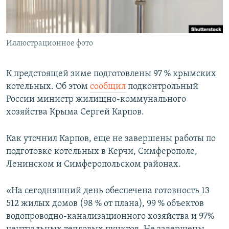
ПРИСОЕДИНЯЙТЕСЬ!
ПОБЕДИТЕЛЕЙ НЕ СУДЯТ?
КРЫМ.НЕПОКОРЕННЫЙ
Иллюстрационное фото
ELIFBE
УКРАИНСКАЯ ПРОБЛЕМА КРЫМА
К предстоящей зиме подготовлены 97 % крымских
Все сайты RFE/RL
котельных. Об этом
сообщил
подконтрольный
России министр жилищно-коммунального
хозяйства Крыма Сергей Карпов.
Как уточнил Карпов, еще не завершены работы по
подготовке котельных в Керчи, Симферополе,
Ленинском и Симферопольском районах.
«На сегодняшний день обеспечена готовность 13
512 жилых домов (98 % от плана), 99 % объектов
водопроводно-канализационного хозяйства и 97%