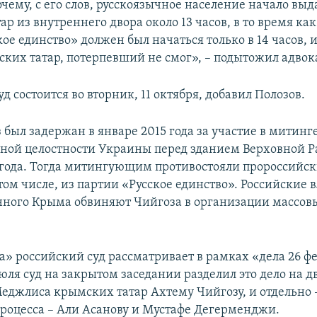
чему, с его слов, русскоязычное население начало вы
р из внутреннего двора около 13 часов, в то время ка
ое единство» должен был начаться только в 14 часов, 
ких татар, потерпевший не смог», – подытожил адвок
 состоится во вторник, 11 октября, добавил Полозов.
 был задержан в январе 2015 года за участие в митинг
ной целостности Украины перед зданием Верховной 
 года. Тогда митингующим противостояли пророссийс
том числе, из партии «Русское единство». Российские 
ного Крыма обвиняют Чийгоза в организации массов
а» российский суд рассматривает в рамках «дела 26 ф
июля суд на закрытом заседании разделил это дело на дв
Меджлиса крымских татар Ахтему Чийгозу, и отдельно 
роцесса – Али Асанову и Мустафе Дегерменджи.