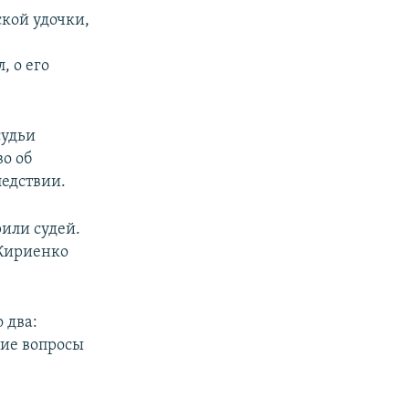
ской удочки,
, о его
судьи
во об
едствии.
рили судей.
 Кириенко
 два:
щие вопросы