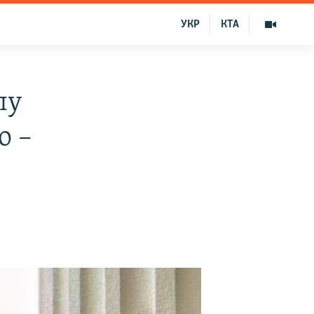
УКР
КТА
лу
о –