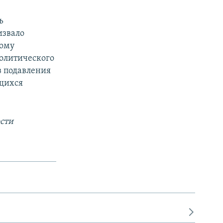
ь
извало
ному
политического
в подавления
ащихся
сти