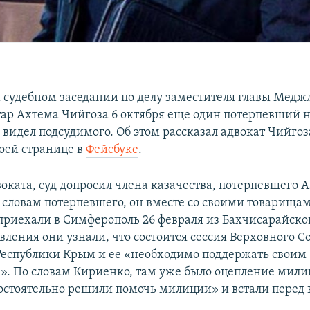
 судебном заседании по делу заместителя главы Медж
ар Ахтема Чийгоза 6 октября еще один потерпевший н
е видел подсудимого. Об этом рассказал адвокат Чийго
воей странице в
Фейсбуке
.
воката, суд допросил члена казачества, потерпевшего 
 словам потерпевшего, он вместе со своими товарища
риехали в Симферополь 26 февраля из Бахчисарайско
вления они узнали, что состоится сессия Верховного С
еспублики Крым и ее «необходимо поддержать своим
». По словам Кириенко, там уже было оцепление мили
стоятельно решили помочь милиции» и встали перед