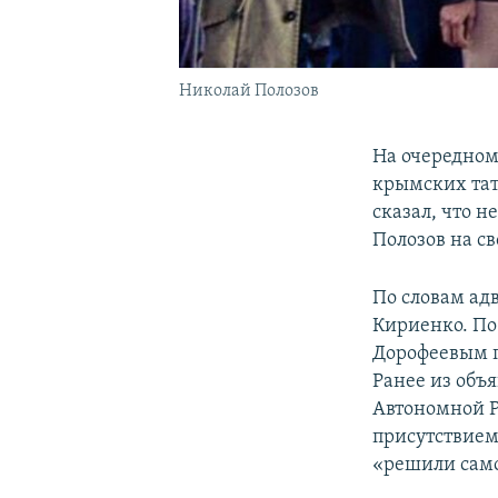
Николай Полозов
На очередном
крымских тат
сказал, что н
Полозов на с
По словам ад
Кириенко. По
Дорофеевым п
Ранее из объя
Автономной Р
присутствием
«решили само