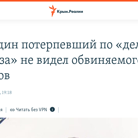
дин потерпевший по «де
за» не видел обвиняемог
ов
 19:18
ся
Читать без VPN