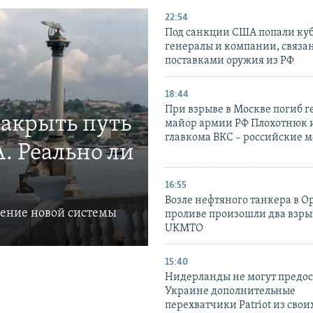
22:54
Под санкции США попали ку
генералы и компании, связа
поставками оружия из РФ
18:44
При взрыве в Москве погиб г
закрыть путь
майор армии РФ Плохотнюк и
главкома ВКС – российские 
. Реально ли
16:55
Возле нефтяного танкера в 
ление новой системы
проливе произошли два взры
UKMTO
15:40
Нидерланды не могут предос
Украине дополнительные
перехватчики Patriot из своих