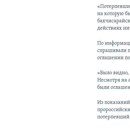
«Потерпевший
на которую бы
бахчисарайск
действиях нич
По информаци
спрашивали п
оглашении по
«Было видно, 
Несмотря на 
были оглашены
Из показаний
пророссийски
потерпевший п