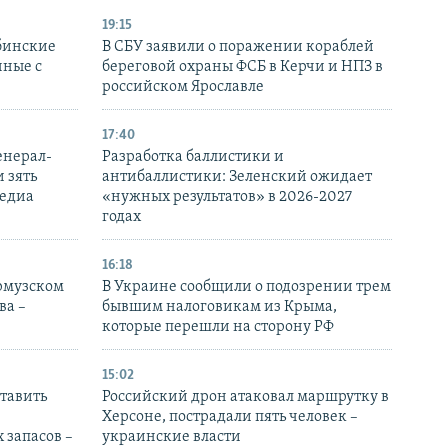
19:15
бинские
В СБУ заявили о поражении кораблей
нные с
береговой охраны ФСБ в Керчи и НПЗ в
российском Ярославле
17:40
енерал-
Разработка баллистики и
 зять
антибаллистики: Зеленский ожидает
медиа
«нужных результатов» в 2026-2027
годах
16:18
Ормузском
В Украине сообщили о подозрении трем
ва –
бывшим налоговикам из Крыма,
которые перешли на сторону РФ
15:02
тавить
Российский дрон атаковал маршрутку в
Херсоне, пострадали пять человек –
 запасов –
украинские власти