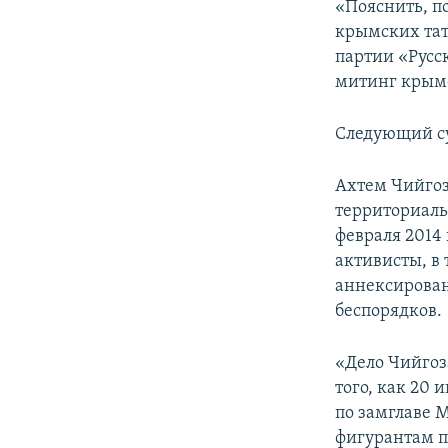
«Пояснить, по
крымских тата
партии «Русск
митинг крымс
Следующий суд
Ахтем Чийгоз
территориаль
февраля 2014
активисты, в 
аннексирован
беспорядков.
«Дело Чийгоз
того, как 20 
по замглаве 
фигурантам п