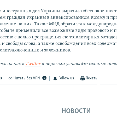
 иностранных дел Украины выразило обеспокоенност
ем граждан Украины в аннексированном Крыму и пр
авление на них. Также МИД обратился к международ
чтобы те применили все возможные виды правового и 
Россию с целью прекращения ею тоталитарных методо
а и свободы слова, а также освобождения всех содерж
политзаключенных и заложников.
сь на наc в
Twitter
и первыми узнавайте главные ново
ся
Читать без VPN
Follow us
Печать
НОВОСТИ