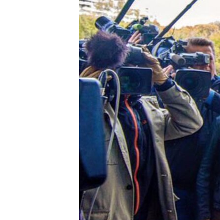
ПОБЕДИТЕЛЕЙ НЕ СУДЯТ?
КРЫМ.НЕПОКОРЕННЫЙ
ELIFBE
УКРАИНСКАЯ ПРОБЛЕМА КРЫМА