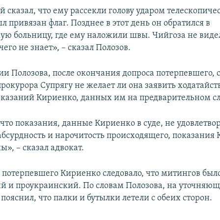
 сказал, что ему рассекли голову ударом телескопиче
л привязан флаг. Позднее в этот день он обратился в
ую больницу, где ему наложили швы. Чийгоза не видел
его не знает», – сказал Полозов.
и Полозова, после окончания допроса потерпевшего, 
рокурора Супрягу не желает ли она заявить ходатайст
казаний Кириенко, данных им на предварительном сл
что показания, данные Кириенко в суде, не удовлетво
абсурдность и нарочитость происходящего, показания
», – сказал адвокат.
 потерпевшего Кириенко следовало, что митингов было
й и проукраинский. По словам Полозова, на уточняю
ояснил, что палки и бутылки летели с обеих сторон.