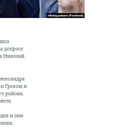
лиса
а допросе
за Николай
Александра
ми Греком и
го района.
овета
ции и они
 ними.