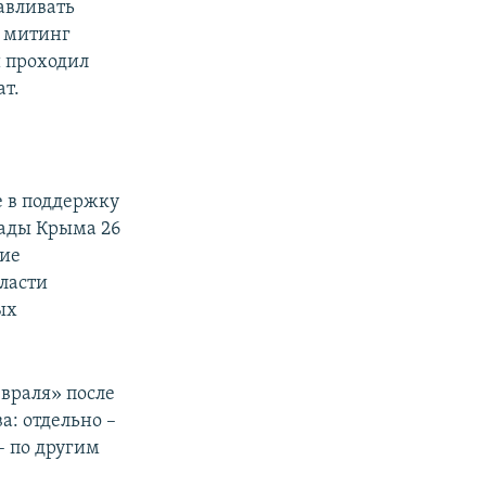
давливать
к митинг
и проходил
ат.
е в поддержку
Рады Крыма 26
кие
власти
ых
евраля» после
а: отдельно –
– по другим