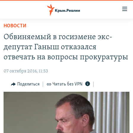
Доступность
ссылки
Вернуться
НОВОСТИ
к
НОВОСТИ
Обвиняемый в госизмене экс-
основному
СПЕЦПРОЕКТЫ
содержанию
депутат Ганыш отказался
ВОДА
Вернутся
ГРУЗ 200
отвечать на вопросы прокуратуры
к
ИСТОРИЯ
КАРТА ВОЕННЫХ ОБЪЕКТОВ КРЫМА
главной
07 октября 2016, 11:53
ЕЩЕ
11 ЛЕТ ОККУПАЦИИ КРЫМА. 11 ИСТОРИЙ СОПРОТИВЛЕНИЯ
навигации
Вернутся
Поделиться
Читать без VPN
РАДІО СВОБОДА
ИНТЕРАКТИВ
к
КАК ОБОЙТИ БЛОКИРОВКУ
ИНФОГРАФИКА
поиску
ТЕЛЕПРОЕКТ КРЫМ.РЕАЛИИ
Українською
СОВЕТЫ ПРАВОЗАЩИТНИКОВ
Qırımtatar
ПРОПАВШИЕ БЕЗ ВЕСТИ