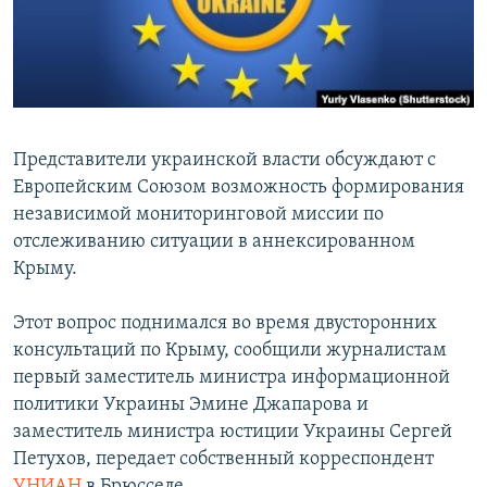
ПРИСОЕДИНЯЙТЕСЬ!
ПОБЕДИТЕЛЕЙ НЕ СУДЯТ?
КРЫМ.НЕПОКОРЕННЫЙ
ELIFBE
УКРАИНСКАЯ ПРОБЛЕМА КРЫМА
Представители украинской власти обсуждают с
Все сайты RFE/RL
Европейским Союзом возможность формирования
независимой мониторинговой миссии по
отслеживанию ситуации в аннексированном
Крыму.
Этот вопрос поднимался во время двусторонних
консультаций по Крыму, сообщили журналистам
первый заместитель министра информационной
политики Украины Эмине Джапарова и
заместитель министра юстиции Украины Сергей
Петухов, передает собственный корреспондент
УНИАН
в Брюсселе.