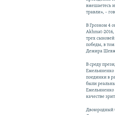
вмешаетесь и
травли», – го
В Грозном 4 
Akhmat-2016, 
трех сыновей
победы, в том
Демира Шевжу
В среду през
Емельяненко о
поединки в р
были реальны
Емельяненко н
качестве зрит
Двоюродный б