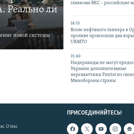
главкома ВКС – российские 
. Реально ли
16:55
Возле нефтяного танкера в 
ление новой системы
проливе произошли два взры
UKMTO
15:40
Нидерланды не могут предос
Украине дополнительные
перехватчики Patriot из своих
Минобороны страны
ПРИСОЕДИНЯЙТЕСЬ!
и. О нас