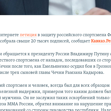
интернете
петиция
в защиту российского спортсмена Ф
собрала свыше 20 тысяч подписей, сообщает
Кавказ.Р
и обращается к президенту России Владимиру Путину 
естного спортсмена от нападок, последовавших со ст
ечни после того, как Емельяненко осудил бои в Грозно
 числе трех сыновей главы Чечни Рамзана Кадырова.
ий спортсмен и человек, всегда был для всех образцо
железной выдержки, примером того каким должен быт
 мужчина. Он не заслужил таких оскорблений только за
юза ММА России, обратил внимание на нарушение пр
оревнований со стороны руководства республики. Над