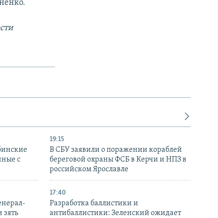
ненко.
сти
19:15
бинские
В СБУ заявили о поражении кораблей
нные с
береговой охраны ФСБ в Керчи и НПЗ в
российском Ярославле
17:40
енерал-
Разработка баллистики и
 зять
антибаллистики: Зеленский ожидает