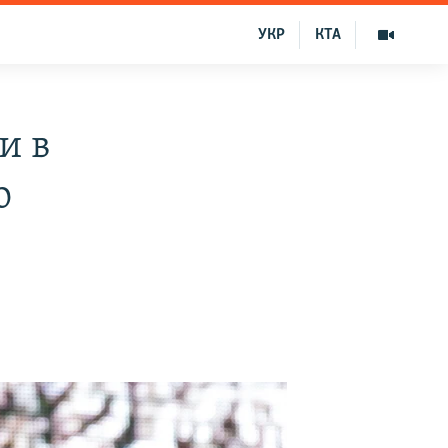
УКР
КТА
и в
о