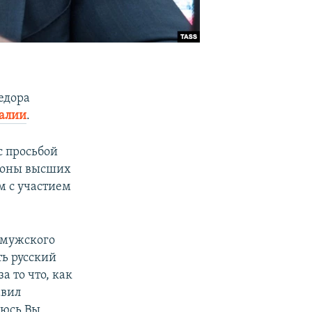
едора
еалии
.
с просьбой
ороны высших
м с участием
м мужского
ь русский
 то что, как
авил
еюсь Вы