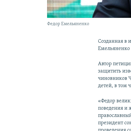
Федор Емельяненко
Созданная в 
Емельяненко 
Автор петици
защитить изв
чиновников Ч
детей, в том
«Федор велик
поведения и 
православный
президент со
проведения с