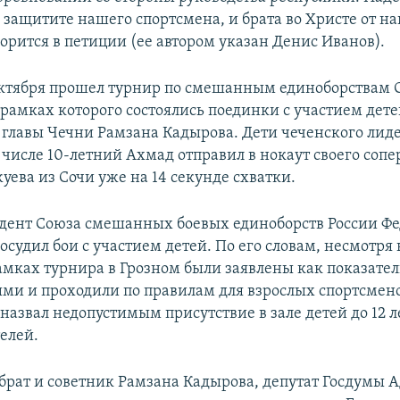
 защитите нашего спортсмена, и брата во Христе от на
ворится в петиции (ее автором указан Денис Иванов).
октября прошел турнир по смешанным единоборствам G
рамках которого состоялись поединки с участием детей
 главы Чечни Рамзана Кадырова. Дети чеченского лид
 числе 10-летний Ахмад отправил в нокаут своего соп
ева из Сочи уже на 14 секунде схватки.
идент Союза смешанных боевых единоборств России Ф
судил бои с участием детей. По его словам, несмотря 
амках турнира в Грозном были заявлены как показател
ми и проходили по правилам для взрослых спортсмено
азвал недопустимым присутствие в зале детей до 12 ле
елей.
рат и советник Рамзана Кадырова, депутат Госдумы 