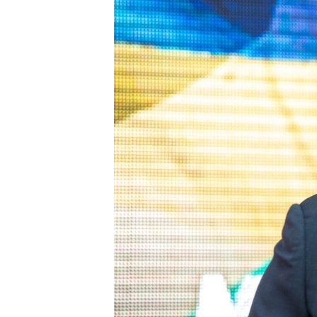
ПОБЕДИТЕЛЕЙ НЕ СУДЯТ?
КРЫМ.НЕПОКОРЕННЫЙ
ELIFBE
УКРАИНСКАЯ ПРОБЛЕМА КРЫМА