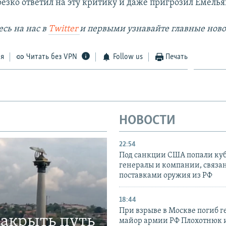
езко ответил на эту критику и даже пригрозил Емелья
сь на наc в
Twitter
и первыми узнавайте главные ново
ся
Читать без VPN
Follow us
Печать
НОВОСТИ
22:54
Под санкции США попали ку
генералы и компании, связа
поставками оружия из РФ
18:44
При взрыве в Москве погиб г
закрыть путь
майор армии РФ Плохотнюк и