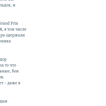
падок, и
rand Prix
, в том числе
ера одержали
ерника
едор
на то что
ьные, бои
в.
т – даже в
Адам