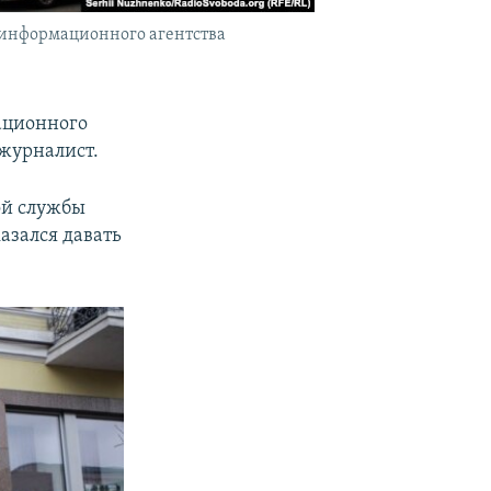
 информационного агентства
ационного
 журналист.
ой службы
азался давать