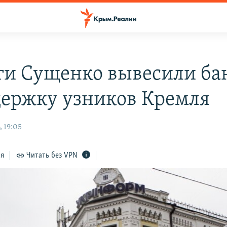
ги Сущенко вывесили б
держку узников Кремля
, 19:05
ся
Читать без VPN