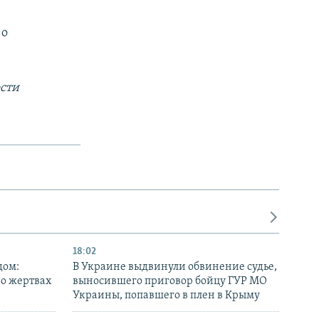
 о
сти
18:02
дом:
В Украине выдвинули обвинение судье,
 о жертвах
выносившего приговор бойцу ГУР МО
Украины, попавшего в плен в Крыму