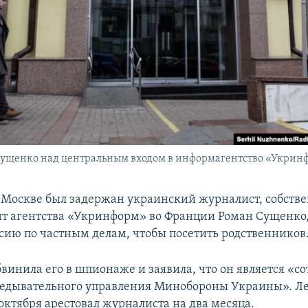
ущенко над центральным входом в информагентство «Укринф
в Москве был задержан украинский журналист, собств
т агентства «Укринформ» во Франции Роман Сущенко
ссию по частным делам, чтобы посетить родственников
бвинила его в шпионаже и заявила, что он является «с
ведывательного управления Минобороны Украины». Л
октября арестовал журналиста на два месяца.