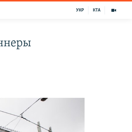
УКР
КТА
аннеры