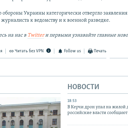
 обороны Украины категорически отвергло заявления
 журналиста к ведомству и к военной разведке.
сь на наc в
Twitter
и первыми узнавайте главные ново
ся
Читать без VPN
Follow us
Печать
НОВОСТИ
18:53
В Керчи дрон упал на жилой 
российские власти сообщают