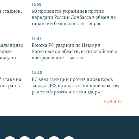
16:59
н стадион,
60 процентов украинцев против
передачи России Донбасса в обмен на
гарантии безопасности – опрос
15:47
вали видео
Войска РФ ударили по Изюму в
торые
Харьковской области, есть погибшие и
 августа
пострадавшие – власти
14:40
 атаке на
ЕС ввел санкции против директоров
й кран в
заводов РФ, причастных к производству
ракет «Сармат» и «Искандер»
БОЛЬШЕ