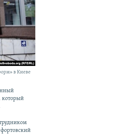
орм» в Киеве
енный
, который
.
отрудником
ефортовский