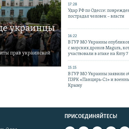
17:28
Удар РФ по Одессе: поврежде
пострадал человек – власти
где украинцы
16:22
В ГУР МО Украины опублико
с морских дронов Magura, ко
щиты прав украинской
участвовали в атаке на Ялту 7
15:15
В ГУР МО Украины заявили об
ПЗРК «Панцирь-С1» и военны
Крыму
ПРИСОЕДИНЯЙТЕСЬ!