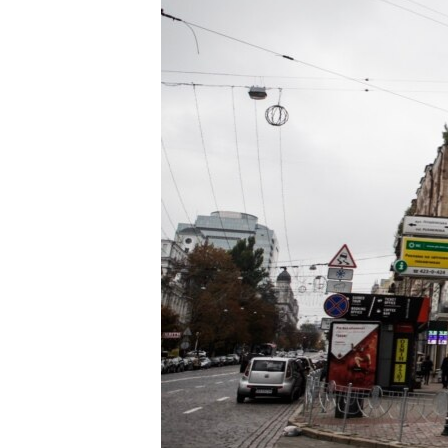
ПОБЕДИТЕЛЕЙ НЕ СУДЯТ?
КРЫМ.НЕПОКОРЕННЫЙ
ELIFBE
УКРАИНСКАЯ ПРОБЛЕМА КРЫМА