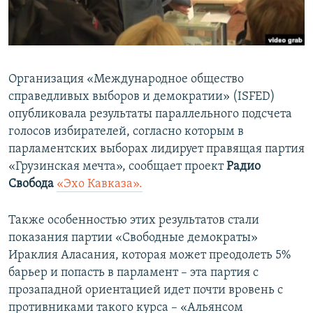
ПРИСОЕДИНЯЙТЕСЬ!
ПОБЕДИТЕЛЕЙ НЕ СУДЯТ?
КРЫМ.НЕПОКОРЕННЫЙ
ELIFBE
Организация «Международное общество
УКРАИНСКАЯ ПРОБЛЕМА КРЫМА
справедливых выборов и демократии» (ISFED)
Все сайты RFE/RL
опубликовала результаты параллельного подсчета
голосов избирателей, согласно которым в
парламентских выборах лидирует правящая партия
«Грузинская мечта», сообщает проект
Радио
Свобода
«Эхо Кавказа».
Также особенностью этих результатов стали
показания партии «Свободные демократы»
Ираклия Аласания, которая может преодолеть 5%
барьер и попасть в парламент – эта партия с
прозападной ориентацией идет почти вровень с
противниками такого курса – «Альянсом