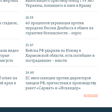
 о жертвах
выносившего приговор бойцу ГУР МО
Украины, попавшего в плен в Крыму
16:59
н стадион,
60 процентов украинцев против
передачи России Донбасса в обмен на
гарантии безопасности – опрос
15:47
вали видео
Войска РФ ударили по Изюму в
торые
Харьковской области, есть погибшие и
 августа
пострадавшие – власти
14:40
 атаке на
ЕС ввел санкции против директоров
й кран в
заводов РФ, причастных к производству
ракет «Сармат» и «Искандер»
БОЛЬШЕ