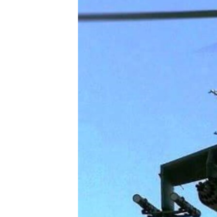
ПОБЕДИТЕЛЕЙ НЕ СУДЯТ?
КРЫМ.НЕПОКОРЕННЫЙ
ELIFBE
УКРАИНСКАЯ ПРОБЛЕМА КРЫМА