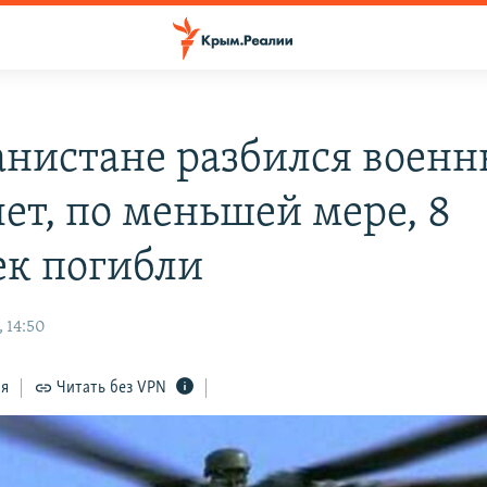
анистане разбился воен
лет, по меньшей мере, 8
ек погибли
 14:50
ся
Читать без VPN