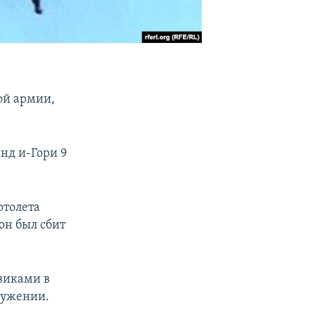
ой армии,
нд и-Гори 9
ртолета
он был сбит
виками в
кружении.