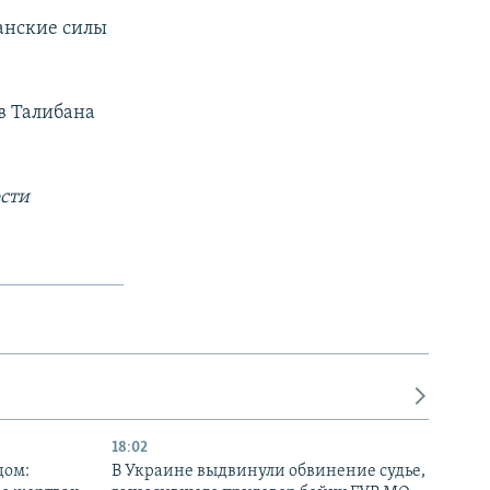
анские силы
в Талибана
сти
18:02
дом:
В Украине выдвинули обвинение судье,