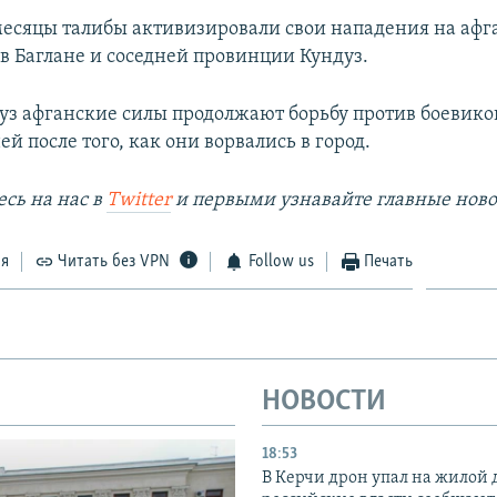
месяцы талибы активизировали свои нападения на афг
 в Баглане и соседней провинции Кундуз.
дуз афганские силы продолжают борьбу против боевико
ей после того, как они ворвались в город.
сь на наc в
Twitter
и первыми узнавайте главные ново
ся
Читать без VPN
Follow us
Печать
НОВОСТИ
18:53
В Керчи дрон упал на жилой 