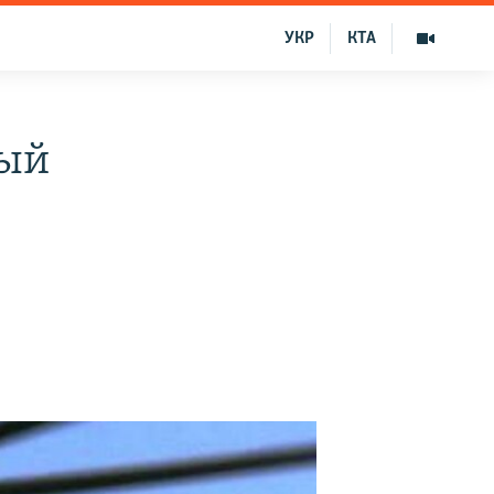
УКР
КТА
ный