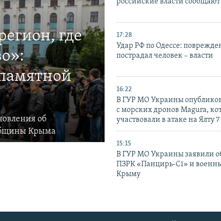
российские власти сообщают
егион, где
17:28
Удар РФ по Одессе: поврежде
о»:
пострадал человек – власти
 памятной
16:22
В ГУР МО Украины опублико
с морских дронов Magura, ко
новления об
участвовали в атаке на Ялту 7
общины Крыма
15:15
В ГУР МО Украины заявили об
ПЗРК «Панцирь-С1» и военны
Крыму