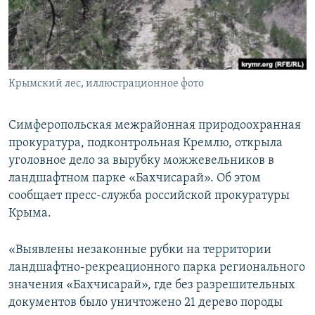
ПРИСОЕДИНЯЙТЕСЬ!
ПОБЕДИТЕЛЕЙ НЕ СУДЯТ?
КРЫМ.НЕПОКОРЕННЫЙ
ELIFBE
Крымский лес, иллюстрационное фото
УКРАИНСКАЯ ПРОБЛЕМА КРЫМА
Все сайты RFE/RL
Симферопольская межрайонная природоохранная
прокуратура, подконтрольная Кремлю, открыла
уголовное дело за вырубку можжевельников в
ландшафтном парке «Бахчисарай». Об этом
сообщает пресс-служба российской прокуратуры
Крыма.
«Выявлены незаконные рубки на территории
ландшафтно-рекреационного парка регионального
значения «Бахчисарай», где без разрешительных
документов было уничтожено 21 дерево породы