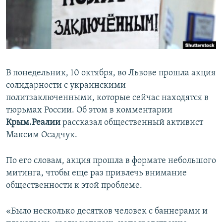
ПРИСОЕДИНЯЙТЕСЬ!
ПОБЕДИТЕЛЕЙ НЕ СУДЯТ?
КРЫМ.НЕПОКОРЕННЫЙ
ELIFBE
УКРАИНСКАЯ ПРОБЛЕМА КРЫМА
В понедельник, 10 октября, во Львове прошла акция
Все сайты RFE/RL
солидарности с украинскими
политзаключенными, которые сейчас находятся в
тюрьмах России. Об этом в комментарии
Крым.Реалии
рассказал общественный активист
Максим Осадчук.
По его словам, акция прошла в формате небольшого
митинга, чтобы еще раз привлечь внимание
общественности к этой проблеме.
«Было несколько десятков человек с баннерами и