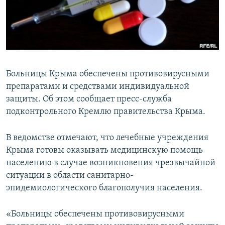
ПРИСОЕДИНЯЙТЕСЬ!
ПОБЕДИТЕЛЕЙ НЕ СУДЯТ?
КРЫМ.НЕПОКОРЕННЫЙ
ELIFBE
УКРАИНСКАЯ ПРОБЛЕМА КРЫМА
Больницы Крыма обеспечены противовирусными
Все сайты RFE/RL
препаратами и средствами индивидуальной
защиты. Об этом сообщает пресс-служба
подконтрольного Кремлю правительства Крыма.
В ведомстве отмечают, что лечебные учреждения
Крыма готовы оказывать медицинскую помощь
населению в случае возникновения чрезвычайной
ситуации в области санитарно-
эпидемиологического благополучия населения.
«Больницы обеспечены противовирусными