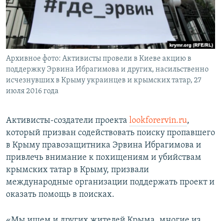
ПРИСОЕДИНЯЙТЕСЬ!
ПОБЕДИТЕЛЕЙ НЕ СУДЯТ?
КРЫМ.НЕПОКОРЕННЫЙ
ELIFBE
Архивное фото: Активисты провели в Киеве акцию в
УКРАИНСКАЯ ПРОБЛЕМА КРЫМА
поддержку Эрвина Ибрагимова и других, насильственно
Все сайты RFE/RL
исчезнувших в Крыму украинцев и крымских татар, 27
июля 2016 года
Активисты-создатели проекта
lookforervin.ru
,
который призван содействовать поиску пропавшего
в Крыму правозащитника Эрвина Ибрагимова и
привлечь внимание к похищениям и убийствам
крымских татар в Крыму, призвали
международные организации поддержать проект и
оказать помощь в поисках.
«Мы ищем и других жителей Крыма, многие из