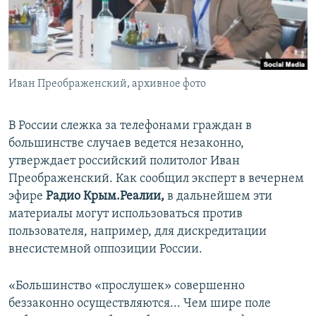
ПРИСОЕДИНЯЙТЕСЬ!
ПОБЕДИТЕЛЕЙ НЕ СУДЯТ?
КРЫМ.НЕПОКОРЕННЫЙ
ELIFBE
Иван Преображенский, архивное фото
УКРАИНСКАЯ ПРОБЛЕМА КРЫМА
Все сайты RFE/RL
В России слежка за телефонами граждан в
большинстве случаев ведется незаконно,
утверждает российский политолог Иван
Преображенский. Как сообщил эксперт в вечернем
эфире
Радио
Крым.Реалии,
в дальнейшем эти
материалы могут использоваться против
пользователя, например, для дискредитации
внесистемной оппозиции России.
«Большинство «прослушек» совершенно
беззаконно осуществляются... Чем шире поле