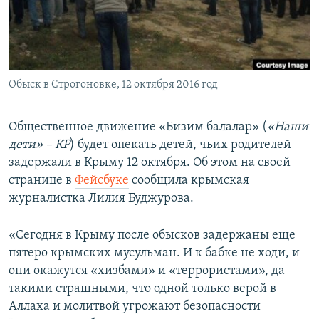
ПРИСОЕДИНЯЙТЕСЬ!
ПОБЕДИТЕЛЕЙ НЕ СУДЯТ?
КРЫМ.НЕПОКОРЕННЫЙ
ELIFBE
Обыск в Строгоновке, 12 октября 2016 год
УКРАИНСКАЯ ПРОБЛЕМА КРЫМА
Все сайты RFE/RL
Общественное движение «Бизим балалар» (
«Наши
дети» – КР
) будет опекать детей, чьих родителей
задержали в Крыму 12 октября. Об этом на своей
странице в
Фейсбуке
сообщила крымская
журналистка Лилия Буджурова.
«Сегодня в Крыму после обысков задержаны еще
пятеро крымских мусульман. И к бабке не ходи, и
они окажутся «хизбами» и «террористами», да
такими страшными, что одной только верой в
Аллаха и молитвой угрожают безопасности