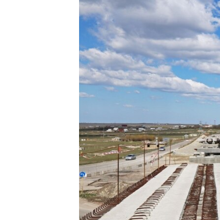
ПОБЕДИТЕЛЕЙ НЕ СУДЯТ?
КРЫМ.НЕПОКОРЕННЫЙ
ELIFBE
УКРАИНСКАЯ ПРОБЛЕМА КРЫМА