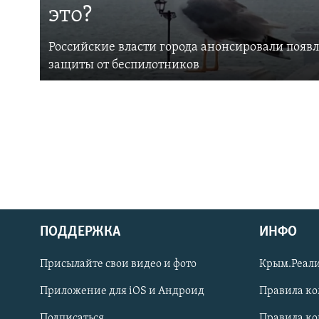
это?
Российские власти города анонсировали появ
защиты от беспилотников
ПОДДЕРЖКА
ИНФО
Українською
Присылайте свои видео и фото
Крым.Реали
Qırımtatar
Приложение для iOS и Андроид
Правила к
Подписаться
Правила к