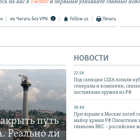
сь на наc в
Twitter
и первыми узнавайте главные ново
ся
Читать без VPN
Follow us
Печать
НОВОСТИ
22:54
Под санкции США попали ку
генералы и компании, связа
поставками оружия из РФ
18:44
При взрыве в Москве погиб г
закрыть путь
майор армии РФ Плохотнюк и
главкома ВКС – российские 
. Реально ли