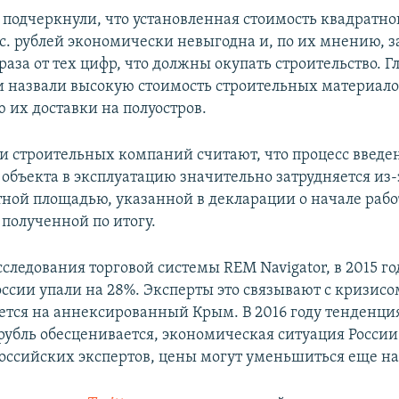
подчеркнули, что установленная стоимость квадратно
ыс. рублей экономически невыгодна и, по их мнению, 
аза от тех цифр, что должны окупать строительство. Г
 назвали высокую стоимость строительных материало
 их доставки на полуостров.
и строительных компаний считают, что процесс введе
 объекта в эксплуатацию значительно затрудняется из
ной площадью, указанной в декларации о начале работ
 полученной по итогу.
следования торговой системы REM Navigator, в 2015 го
оссии упали на 28%. Эксперты это связывают с кризисо
ется на аннексированный Крым. В 2016 году тенденци
 рубль обесценивается, экономическая ситуация России
оссийских экспертов, цены могут уменьшиться еще на