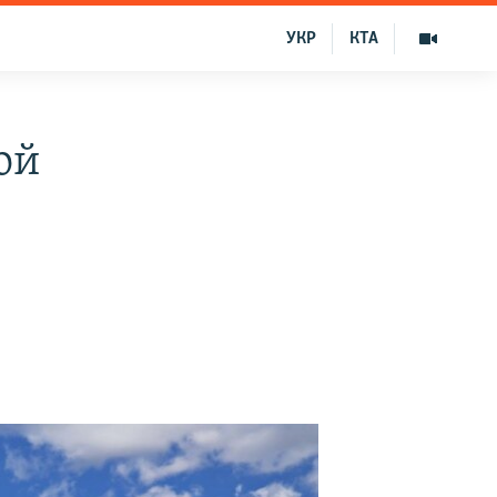
УКР
КТА
ой