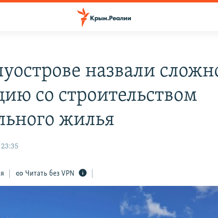
луострове назвали сложн
цию со строительством
льного жилья
 23:35
ся
Читать без VPN