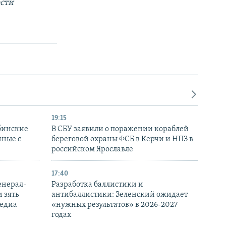
сти
19:15
бинские
В СБУ заявили о поражении кораблей
нные с
береговой охраны ФСБ в Керчи и НПЗ в
российском Ярославле
17:40
енерал-
Разработка баллистики и
 зять
антибаллистики: Зеленский ожидает
медиа
«нужных результатов» в 2026-2027
годах