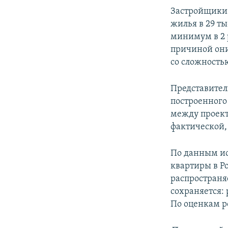
Застройщики 
жилья в 29 т
минимум в 2 р
причиной они
со сложностью
Представител
построенного
между проект
фактической,
По данным ис
квартиры в Р
распространя
сохраняется:
По оценкам р