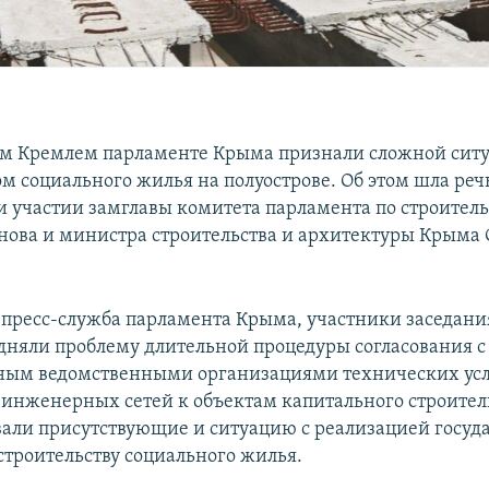
м Кремлем парламенте Крыма признали сложной сит
м социального жилья на полуострове. Об этом шла реч
и участии замглавы комитета парламента по строител
нова и министра строительства и архитектуры Крыма 
 пресс-служба парламента Крыма, участники заседания
одняли проблему длительной процедуры согласования с
нным ведомственными организациями технических ус
инженерных сетей к объектам капитального строител
али присутствующие и ситуацию с реализацией госуд
строительству социального жилья.