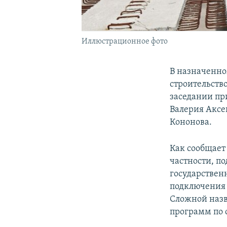
Иллюстрационное фото
В назначенно
строительство
заседании пр
Валерия Аксе
Кононова.
Как сообщает
частности, п
государстве
подключения 
Сложной назв
программ по 