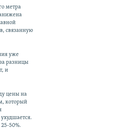
го метра
занижена
лавной
в, связанную
ния уже
-за разницы
, и
ду цены на
м, который
я
 ухудшается.
 25-50%.