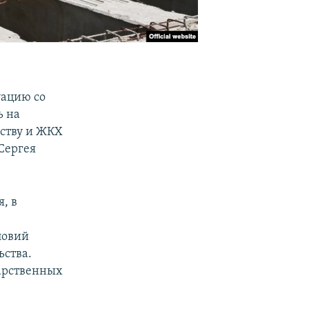
уацию со
ь на
ьству и ЖКХ
Сергея
, в
ловий
ьства.
арственных