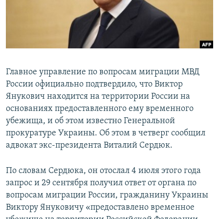
ПРИСОЕДИНЯЙТЕСЬ!
ПОБЕДИТЕЛЕЙ НЕ СУДЯТ?
КРЫМ.НЕПОКОРЕННЫЙ
ELIFBE
УКРАИНСКАЯ ПРОБЛЕМА КРЫМА
Главное управление по вопросам миграции МВД
Все сайты RFE/RL
России официально подтвердило, что Виктор
Янукович находится на территории России на
основаниях предоставленного ему временного
убежища, и об этом известно Генеральной
прокуратуре Украины. Об этом в четверг сообщил
адвокат экс-президента Виталий Сердюк.
По словам Сердюка, он отослал 4 июля этого года
запрос и 29 сентября получил ответ от органа по
вопросам миграции России, гражданину Украины
Виктору Януковичу «предоставлено временное