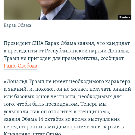
ПРИСОЕДИНЯЙТЕСЬ!
ПОБЕДИТЕЛЕЙ НЕ СУДЯТ?
КРЫМ.НЕПОКОРЕННЫЙ
Барак Обама
ELIFBE
УКРАИНСКАЯ ПРОБЛЕМА КРЫМА
Президент США Барак Обама заявил, что кандидат
Все сайты RFE/RL
в президенты от Республиканской партии Дональд
Трамп не пригоден для президентства, сообщает
Радіо Свобода
.
«Дональд Трамп не имеет необходимого характера
и знаний, и, похоже, он не желает получать знаний
или базовых основ честности, необходимых для
того, чтобы быть президентом. Теперь мы
услышали, как он относится к женщинам», –
заявил Обама 14 октября во время выступления
перед сторонниками Демократической партии в
Кливленде, штат Огайо.