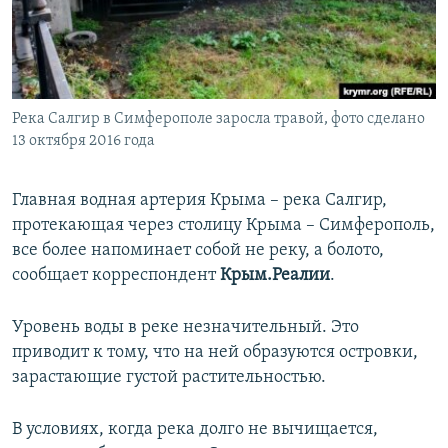
ПРИСОЕДИНЯЙТЕСЬ!
ПОБЕДИТЕЛЕЙ НЕ СУДЯТ?
КРЫМ.НЕПОКОРЕННЫЙ
ELIFBE
Река Салгир в Симферополе заросла травой, фото сделано
УКРАИНСКАЯ ПРОБЛЕМА КРЫМА
13 октября 2016 года
Все сайты RFE/RL
Главная водная артерия Крыма – река Салгир,
протекающая через столицу Крыма – Симферополь,
все более напоминает собой не реку, а болото,
сообщает корреспондент
Крым.Реалии
.
Уровень воды в реке незначительный. Это
приводит к тому, что на ней образуются островки,
зарастающие густой растительностью.
В условиях, когда река долго не вычищается,