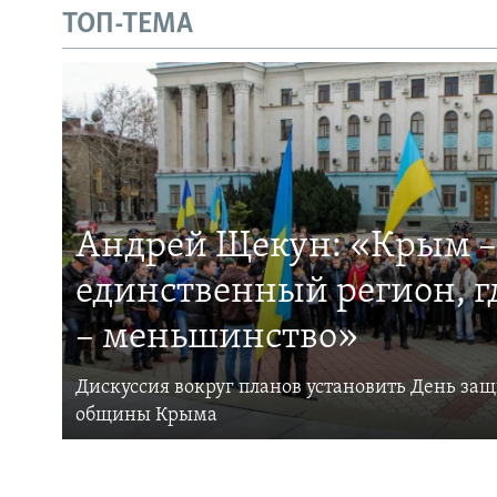
ТОП-ТЕМА
Андрей Щекун: «Крым –
единственный регион, 
– меньшинство»
Дискуссия вокруг планов установить День за
общины Крыма