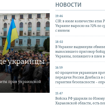
НОВОСТИ
19:46
CIR: в июле количество атак 
Украине выросло на 72% по 
с июнем
18:02
В Украине выдвинули обвине
выносившего приговор бойц
Украины, попавшего в плен 
где украинцы
16:59
60 процентов украинцев про
передачи России Донбасса в 
щиты прав украинской
гарантии безопасности – опр
15:47
Войска РФ ударили по Изюму
Харьковской области, есть п