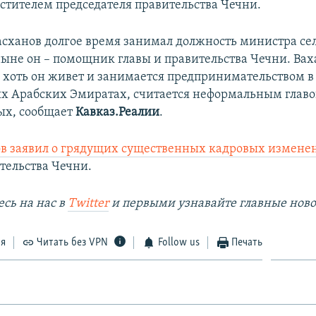
естителем председателя правительства Чечни.
сханов долгое время занимал должность министра се
 ныне он – помощник главы и правительства Чечни. Вах
 хоть он живет и занимается предпринимательством в
 Арабских Эмиратах, считается неформальным главо
ых, сообщает
Кавказ.Реалии
.
в заявил о грядущих существенных кадровых измене
тельства Чечни.
сь на наc в
Twitter
и первыми узнавайте главные ново
ся
Читать без VPN
Follow us
Печать