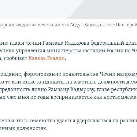
дыров выходит из мечети имени Абдул-Хамида в селе Центоро
ию главы Чечни Рамзана Кадырова федеральный цент
льника управления министерства юстиции России по Ч
, сообщает
Кавказ.Реалии
.
 издание, формирование правительства Чечни напряму
ько те или иные кандидаты на властные должности де
 преданность лично Рамзану Кадырову, главе республи
х уже многие годы воспринимается как неотъемлемая
членам этого семейства удается удерживаться на разл
енных должностях.