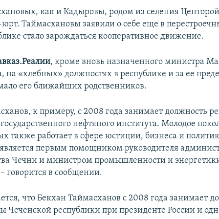
хановых, как и Кадыровы, родом из селения Центорой
-юрт. Таймасхановы заявили о себе еще в перестроечн
ублике стало зарождаться кооперативное движение.
авказ.Реалии
, кроме вновь назначенного министра Ма
, на «хлебных» должностях в республике и за ее пред
мало его ближайших родственников.
сханов, к примеру, с 2008 года занимает должность р
 государственного нефтяного института. Молодое поко
х также работает в сфере юстиции, бизнеса и политик
является первым помощником руководителя админис
тва Чечни и министром промышленности и энергетик
 – говорится в сообщении.
ется, что Бекхан Таймасханов с 2008 года занимает д
вы Чеченской республики при президенте России и од