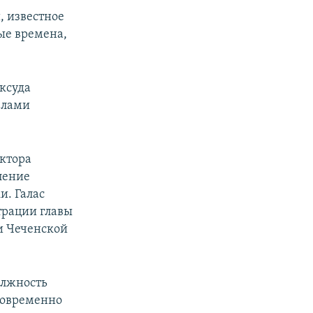
, известное
ые времена,
ксуда
елами
ектора
ление
и. Галас
трации главы
и Чеченской
олжность
новременно