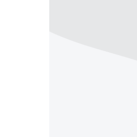
ПОБЕДИТЕЛЕЙ НЕ СУДЯТ?
КРЫМ.НЕПОКОРЕННЫЙ
ELIFBE
УКРАИНСКАЯ ПРОБЛЕМА КРЫМА