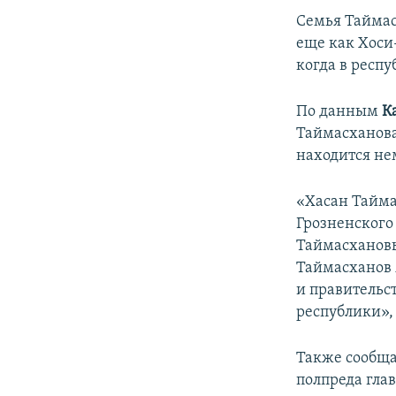
Семья Таймас
еще как Хоси
когда в респ
По данным
К
Таймасханова
находится не
«Хасан Тайма
Грозненского
Таймасхановы
Таймасханов 
и правительс
республики»,
Также сообща
полпреда гла