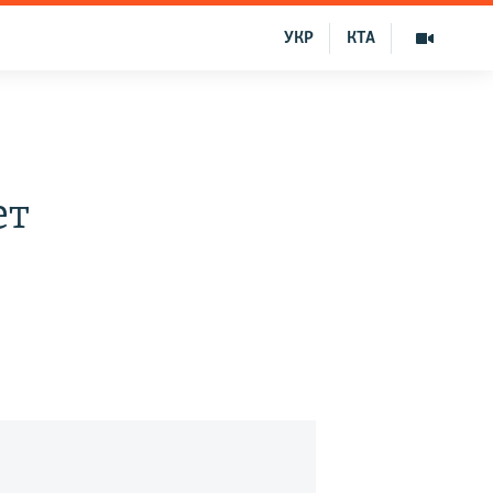
УКР
КТА
ет