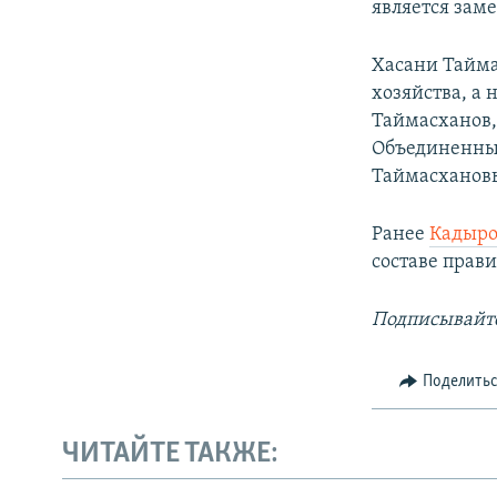
является зам
Хасани Тайма
хозяйства, а
Таймасханов,
Объединенных
Таймасханов
Ранее
Кадыро
составе прави
Подписывайте
Поделить
ЧИТАЙТЕ ТАКЖЕ: