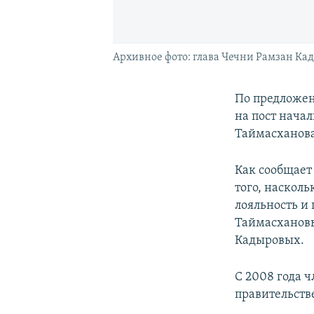
Архивное фото: глава Чечни Рамзан Ка
По предложен
на пост нача
Таймасханова
Как сообщает
того, наскол
лояльность и
Таймасхановы
Кадыровых.
С 2008 года 
правительств