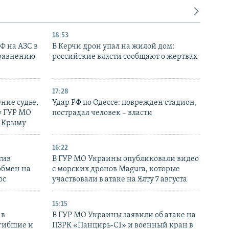
18:53
РФ на АЗС в
В Керчи дрон упал на жилой дом:
сравнению
российские власти сообщают о жертвах
17:28
ние судье,
Удар РФ по Одессе: поврежден стадион,
у ГУР МО
пострадал человек – власти
в Крыму
16:22
тив
В ГУР МО Украины опубликовали видео
обмен на
с морских дронов Magura, которые
ос
участвовали в атаке на Ялту 7 августа
15:15
 в
В ГУР МО Украины заявили об атаке на
огибшие и
ПЗРК «Панцирь-С1» и военный кран в