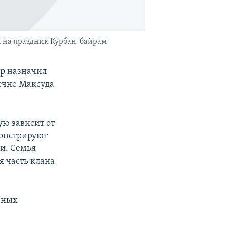
й на праздник Курбан-байрам
р назначил
ечне Максуда
ю зависит от
монстрируют
ки. Семья
 часть клана
ичных