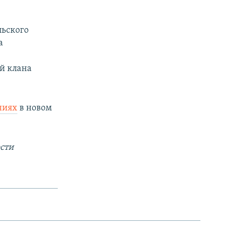
льского
а
й клана
ниях
в новом
сти