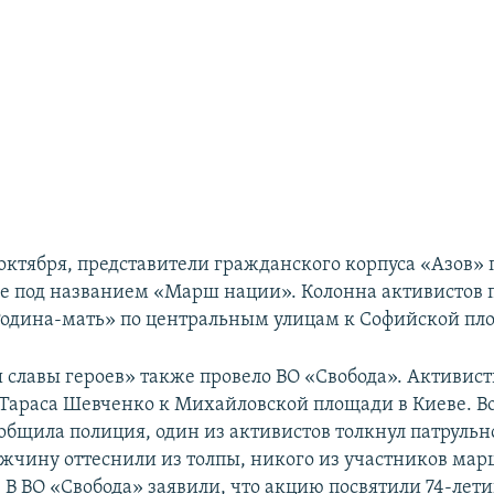
 октября, представители гражданского корпуса «Азов» 
е под названием «Марш нации». Колонна активистов 
одина-мать» по центральным улицам к Софийской пл
славы героев» также провело ВО «Свобода». Активис
Тараса Шевченко к Михайловской площади в Киеве. Во
общила полиция, один из активистов толкнул патрульно
ужчину оттеснили из толпы, никого из участников мар
 В ВО «Свобода» заявили, что акцию посвятили 74-лети