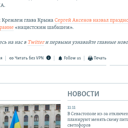
ПА.
 Кремлем глава Крыма
Сергей Аксенов назвал праздн
краине
«нацистским шабашем».
сь на наc в
Twitter
и первыми узнавайте главные ново
ся
Читать без VPN
Follow us
Печать
НОВОСТИ
11:11
В Севастополе из-за отключе
планируют менять схему пит
светофоров