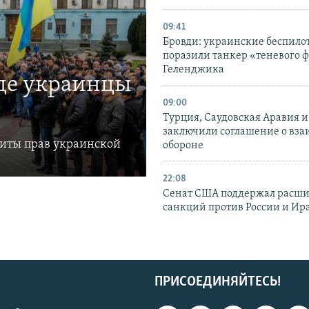
09:41
Бровди: украинские беспил
поразили танкер «теневого ф
Геленджика
где украинцы
09:00
Турция, Саудовская Аравия 
заключили соглашение о вз
щиты прав украинской
обороне
22:08
Сенат США поддержал расш
санкций против России и Ир
ПРИСОЕДИНЯЙТЕСЬ!