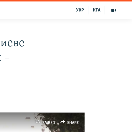
УКР
КТА
иеве
 –
EMBED
SHARE