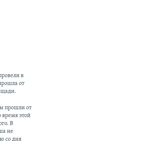
провели в
прошла от
ощади.
ты прошли от
 время этой
го. В
ша не
ю со дня