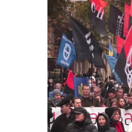
ПОБЕДИТЕЛЕЙ НЕ СУДЯТ?
КРЫМ.НЕПОКОРЕННЫЙ
ELIFBE
УКРАИНСКАЯ ПРОБЛЕМА КРЫМА