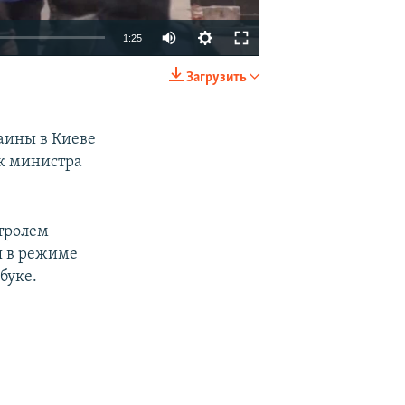
1:25
Загрузить
EMBED
SHARE
аины в Киеве
к министра
нтролем
я в режиме
буке.