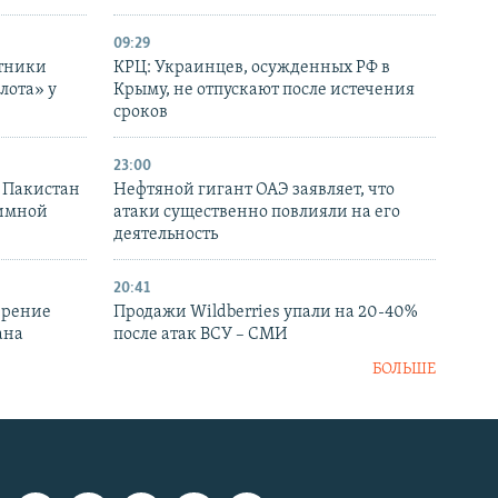
09:29
отники
КРЦ: Украинцев, осужденных РФ в
лота» у
Крыму, не отпускают после истечения
сроков
23:00
и Пакистан
Нефтяной гигант ОАЭ заявляет, что
аимной
атаки существенно повлияли на его
деятельность
20:41
ирение
Продажи Wildberries упали на 20-40%
ана
после атак ВСУ – СМИ
БОЛЬШЕ