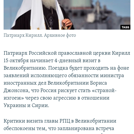
ПРИСОЕДИНЯЙТЕСЬ!
ПОБЕДИТЕЛЕЙ НЕ СУДЯТ?
КРЫМ.НЕПОКОРЕННЫЙ
ELIFBE
Патриарх Кирилл. Архивное фото
УКРАИНСКАЯ ПРОБЛЕМА КРЫМА
Все сайты RFE/RL
Патриарх Российской православной церкви Кирилл
15 октября начинает 4-дневный визит в
Великобританию. Поездка будет проходить на фоне
заявлений исполняющего обязанности министра
иностранных дел Великобритании Бориса
Джонсона, что Россия рискует стать «страной-
изгоем» через свою агрессию в отношении
Украины и Сирии.
Критики визита главы РПЦ в Великобритании
обеспокоены тем, что запланирована встреча