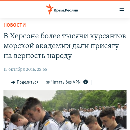
Доступность
ссылки
Вернуться
НОВОСТИ
к
НОВОСТИ
В Херсоне более тысячи курсантов
основному
СПЕЦПРОЕКТЫ
содержанию
морской академии дали присягу
ВОДА
Вернутся
ГРУЗ 200
на верность народу
к
ИСТОРИЯ
КАРТА ВОЕННЫХ ОБЪЕКТОВ КРЫМА
главной
15 октября 2016, 22:58
ЕЩЕ
11 ЛЕТ ОККУПАЦИИ КРЫМА. 11 ИСТОРИЙ СОПРОТИВЛЕНИЯ
навигации
Вернутся
Поделиться
Читать без VPN
РАДІО СВОБОДА
ИНТЕРАКТИВ
к
КАК ОБОЙТИ БЛОКИРОВКУ
ИНФОГРАФИКА
поиску
ТЕЛЕПРОЕКТ КРЫМ.РЕАЛИИ
Українською
СОВЕТЫ ПРАВОЗАЩИТНИКОВ
Qırımtatar
ПРОПАВШИЕ БЕЗ ВЕСТИ