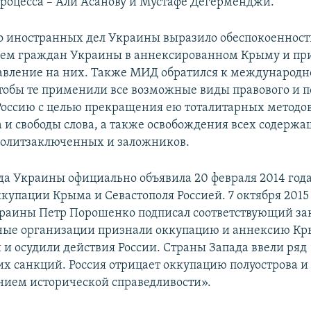
роцесса – Али Асанову и Мустафе Дегерменджи.
 иностранных дел Украины выразило обеспокоенност
ем граждан Украины в аннексированном Крыму и пр
авление на них. Также МИД обратился к международ
чтобы те применили все возможные виды правового и 
Россию с целью прекращения ею тоталитарных методо
а и свободы слова, а также освобождения всех содерж
политзаключенных и заложников.
да Украины официально объявила 20 февраля 2014 год
купации Крыма и Севастополя Россией. 7 октября 2015
раины Петр Порошенко подписал соответствующий за
ые организации признали оккупацию и аннексию К
и осудили действия России. Страны Запада ввели ряд
х санкций. Россия отрицает оккупацию полуострова и 
нием исторической справедливости».