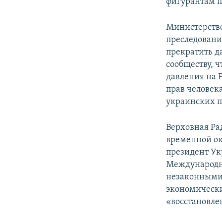
фигурантам п
Министерство
преследовани
прекратить д
сообществу, 
давления на 
прав человек
украинских 
Верховная Ра
временной ок
президент Ук
Международн
незаконными 
экономически
«восстановле