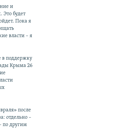
ение и
. Это будет
ойдет. Пока я
щищать
кие власти – я
е в поддержку
Рады Крыма 26
кие
власти
ых
евраля» после
а: отдельно –
– по другим