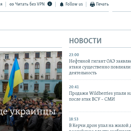
ся
Читать без VPN
Follow us
Печать
НОВОСТИ
23:00
Нефтяной гигант ОАЭ заявляе
атаки существенно повлияли 
деятельность
20:41
Продажи Wildberries упали н
после атак ВСУ – СМИ
где украинцы
18:53
В Керчи дрон упал на жилой 