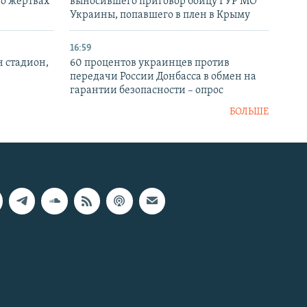
 о жертвах
выносившего приговор бойцу ГУР МО
Украины, попавшего в плен в Крыму
16:59
н стадион,
60 процентов украинцев против
передачи России Донбасса в обмен на
гарантии безопасности – опрос
БОЛЬШЕ