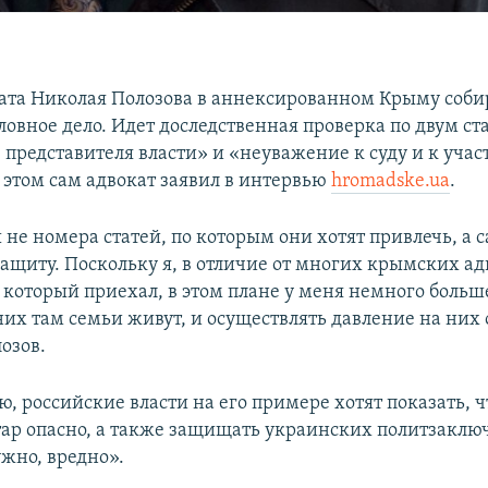
ата Николая Полозова в аннексированном Крыму соби
ловное дело. Идет доследственная проверка по двум ст
 представителя власти» и «неуважение к суду и к уча
б этом сам адвокат заявил в интервью
hromadske.ua
.
не номера статей, по которым они хотят привлечь, а 
ащиту. Поскольку я, в отличие от многих крымских адв
 который приехал, в этом плане у меня немного больш
них там семьи живут, и осуществлять давление на них 
озов.
ю, российские власти на его примере хотят показать, 
ар опасно, а также защищать украинских политзаклю
ужно, вредно».