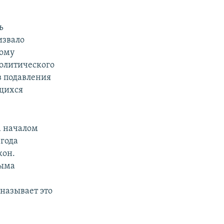
ь
извало
ному
политического
в подавления
ащихся
а началом
 года
кон.
рыма
называет это