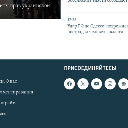
российские власти сообщают
щиты прав украинской
17:28
Удар РФ по Одессе: поврежде
пострадал человек – власти
ПРИСОЕДИНЯЙТЕСЬ!
и. О нас
омментирования
опирайта
вязь