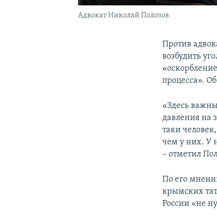
Адвокат Николай Полозов
Против адвок
возбудить уго
«оскорбление
процесса». О
«Здесь важны 
давления на з
таки человек,
чем у них. У 
– отметил Пол
По его мнени
крымских тат
России «не н