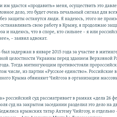
и им удастся «продавить» меня, осуществить это давл
ловное дело, это будет очень печальный сигнал для всех
 без защиты останутся люди. Я надеюсь, этого не произ
 останавливать свою работу в Крыму, я продолжаю за
а и надеюсь, что в споре, кто сильнее – я или российс
ее», – заявил адвокат.
 был задержан в январе 2015 года за участие в митинг
ной целостности Украины перед зданием Верховной 
 года. Тогда митингующим противостояли пророссийс
том числе, из партии «Русское единство». Российские 
ного Крыма обвиняют Чийгоза в организации массов
а» российский суд рассматривает в рамках «дела 26 ф
июля суд на закрытом заседании разделил это дело на дв
Меджлиса крымских татар Ахтему Чийгозу, и отдельно 