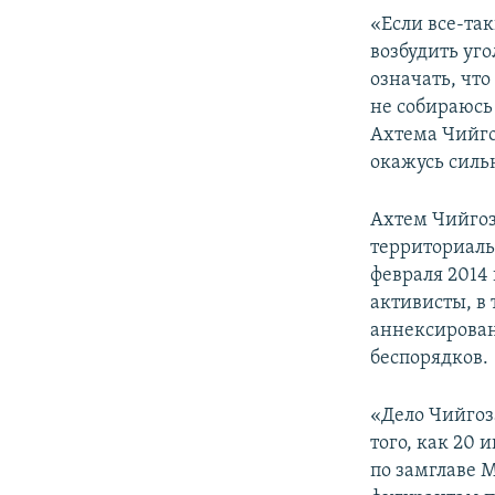
«Если все-так
возбудить уго
означать, что
не собираюсь
Ахтема Чийгоз
окажусь сильн
Ахтем Чийгоз
территориаль
февраля 2014
активисты, в 
аннексирован
беспорядков.
«Дело Чийгоз
того, как 20 
по замглаве 