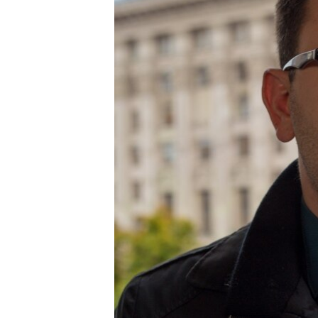
ПОБЕДИТЕЛЕЙ НЕ СУДЯТ?
КРЫМ.НЕПОКОРЕННЫЙ
ELIFBE
УКРАИНСКАЯ ПРОБЛЕМА КРЫМА