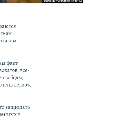
раются
атьям –
стникам
сам факт
окатов, все-
е свободы,
очень легко»,
что защищать
ченных в