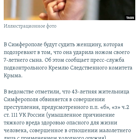
ПРИСОЕДИНЯЙТЕСЬ!
ПОБЕДИТЕЛЕЙ НЕ СУДЯТ?
КРЫМ.НЕПОКОРЕННЫЙ
Иллюстрационное фото
ELIFBE
УКРАИНСКАЯ ПРОБЛЕМА КРЫМА
В Симферополе будут судить женщину, которая
Все сайты RFE/RL
подозревают в том, что она ударила ножом своего
7-летнего сына. Об этом сообщает пресс-служба
подконтрольного Кремлю Следственного комитета
Крыма.
В ведомстве отметили, что 43-летняя жительница
Симферополя обвиняется в совершении
преступления, предусмотренного п.п. «б», «з» ч.2
ст. 111 УК России (умышленное причинение
тяжкого вреда здоровью опасного для жизни
человека, совершенное в отношении малолетнего
лица с применением холодного оружия).