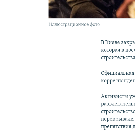
Иллюстрационное фото
В Киеве закр
которая в пос
строительства
Официальная 
корреспонден
Активисты уже
развлекатель
строительств
перекрывали 
препятствия д