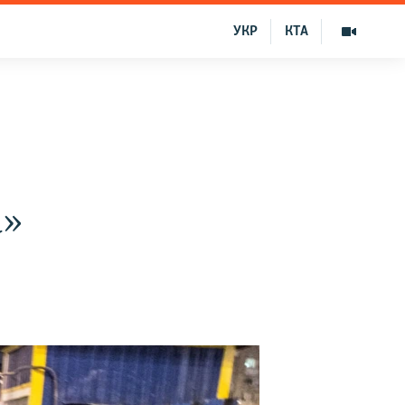
УКР
КТА
а»