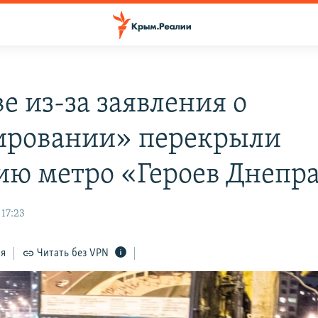
е из-за заявления о
ровании» перекрыли
ию метро «Героев Днепр
 17:23
ся
Читать без VPN