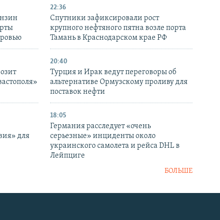
22:36
ензин
Спутники зафиксировали рост
ерты
крупного нефтяного пятна возле порта
оровью
Тамань в Краснодарском крае РФ
20:40
розит
Турция и Ирак ведут переговоры об
вастополя»
альтернативе Ормузскому проливу для
поставок нефти
18:05
Германия расследует «очень
вия» для
серьезные» инциденты около
украинского самолета и рейса DHL в
Лейпциге
БОЛЬШЕ