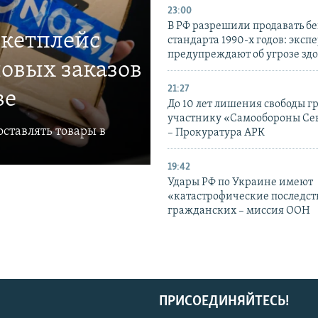
23:00
В РФ разрешили продавать б
ркетплейс
стандарта 1990-х годов: эксп
предупреждают об угрозе зд
овых заказов
21:27
ве
До 10 лет лишения свободы г
участнику «Самообороны Се
ставлять товары в
– Прокуратура АРК
19:42
Удары РФ по Украине имеют
«катастрофические последст
гражданских – миссия ООН
ПРИСОЕДИНЯЙТЕСЬ!