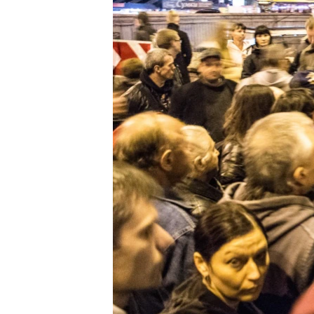
ПОБЕДИТЕЛЕЙ НЕ СУДЯТ?
КРЫМ.НЕПОКОРЕННЫЙ
ELIFBE
УКРАИНСКАЯ ПРОБЛЕМА КРЫМА