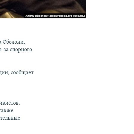
а Оболони,
з-за спорного
ции, сообщает
ивистов,
 также
ительные