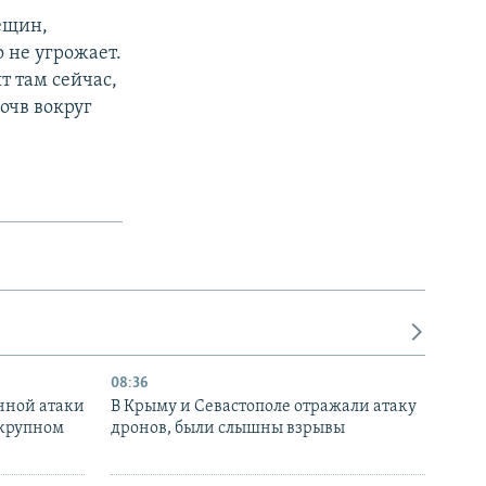
рещин,
 не угрожает.
т там сейчас,
очв вокруг
08:36
нной атаки
В Крыму и Севастополе отражали атаку
 крупном
дронов, были слышны взрывы