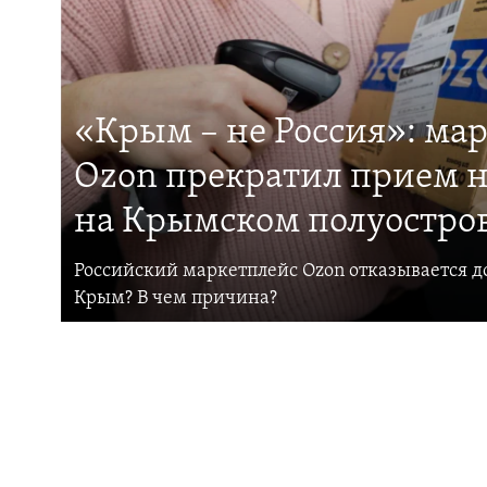
«Крым – не Россия»: ма
Ozon прекратил прием н
на Крымском полуостро
Российский маркетплейс Ozon отказывается до
Крым? В чем причина?