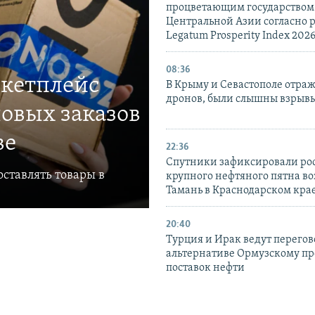
процветающим государством
Центральной Азии согласно 
Legatum Prosperity Index 202
08:36
ркетплейс
В Крыму и Севастополе отраж
дронов, были слышны взрыв
овых заказов
ве
22:36
Спутники зафиксировали ро
ставлять товары в
крупного нефтяного пятна во
Тамань в Краснодарском кра
20:40
Турция и Ирак ведут перегов
альтернативе Ормузскому пр
поставок нефти