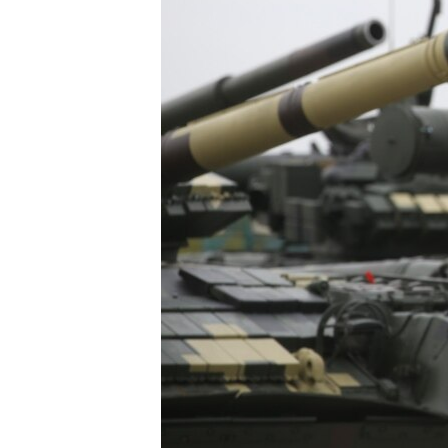
ПОБЕДИТЕЛЕЙ НЕ СУДЯТ?
КРЫМ.НЕПОКОРЕННЫЙ
ELIFBE
УКРАИНСКАЯ ПРОБЛЕМА КРЫМА