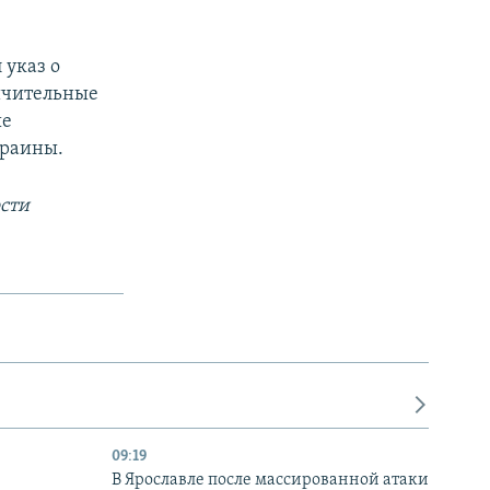
 указ о
ичительные
ые
краины.
сти
09:19
В Ярославле после массированной атаки