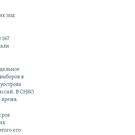
их под
 167
жали
тдельное
выборов в
уострова
иссий. В СНБО
 время.
срок
их
этого его