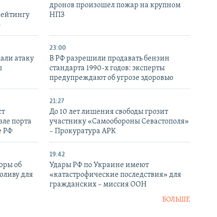
дронов произошел пожар на крупном
рейтингу
НПЗ
6
23:00
али атаку
В РФ разрешили продавать бензин
ы
стандарта 1990-х годов: эксперты
предупреждают об угрозе здоровью
21:27
ст
До 10 лет лишения свободы грозит
зле порта
участнику «Самообороны Севастополя»
е РФ
– Прокуратура АРК
19:42
оры об
Удары РФ по Украине имеют
оливу для
«катастрофические последствия» для
гражданских – миссия ООН
БОЛЬШЕ