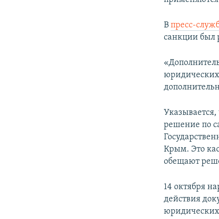
В
пресс-служ
санкции был 
«Дополнитель
юридических
дополнительн
Указывается,
решение по с
Государствен
Крым. Это ка
обещают реше
14 октября н
действия док
юридических