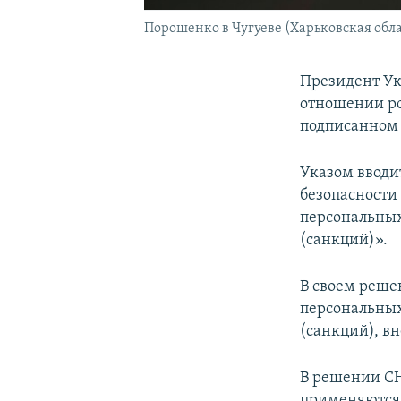
Порошенко в Чугуеве (Харьковская облас
Президент Ук
отношении ро
подписанном 
Указом вводи
безопасности
персональных
(санкций)».
В своем реш
персональных
(санкций), в
В решении СН
применяются 