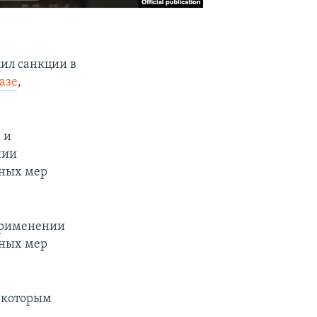
ил санкции в
азе
,
 и
нии
ьных мер
применении
ьных мер
 которым