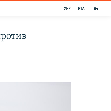
УКР
КТА
против