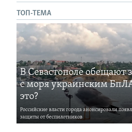
ТОП-ТЕМА
В Севастополе обещают 
с моря украинским БпЛА
это?
Российские власти города анонсировали появ
защиты от беспилотников