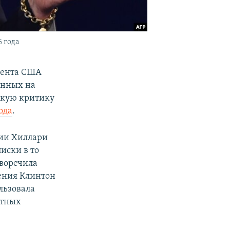
 года
мента США
енных на
мкую критику
ода
.
нии Хиллари
иски в то
иворечила
ления Клинтон
льзовала
етных