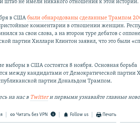
 штаб не имели никакого отношения к этой истории.
ября в США
были обнародованы сделанные Трампом 20
ристойные комментарии в отношении женщин. Респ
нился за свои слова, а на втором туре дебатов с оппон
кой партии Хиллари Клинтон заявил, что это были «сп
е выборы в США состоятся 8 ноября. Основная борьба
тся между кандидатами от Демократической партии 
спубликанской партии Дональдом Трампом.
сь на наc в
Twitter
и первыми узнавайте главные ново
ся
Читать без VPN
Follow us
Печать