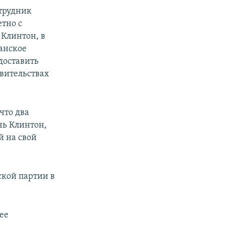
отрудник
етно с
Клинтон, в
канское
доставить
вительствах
что два
чь Клинтон,
й на свой
ской партии в
ее