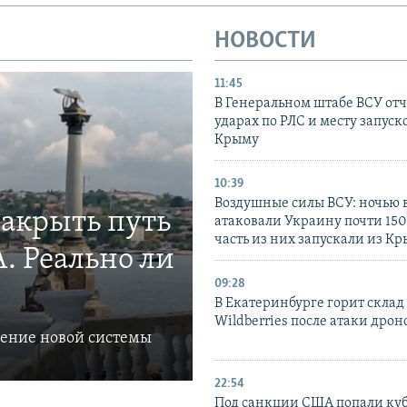
НОВОСТИ
11:45
В Генеральном штабе ВСУ отч
ударах по РЛС и месту запуск
Крыму
10:39
Воздушные силы ВСУ: ночью 
закрыть путь
атаковали Украину почти 150
часть из них запускали из К
. Реально ли
09:28
В Екатеринбурге горит склад
Wildberries после атаки дрон
ление новой системы
22:54
Под санкции США попали ку