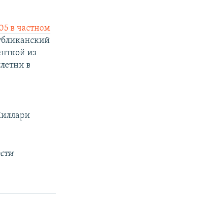
05 в частном
убликанский
енткой из
летни в
Хиллари
сти