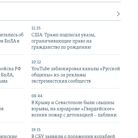
11:25
итались об
США: Трамп подписал указы,
ов БпЛА в
ограничивающие право на
гражданство по рождению
10:12
войска РФ
YouTube заблокировал каналы «Русской
 БпЛА,
общины» из-за рекламы
рыма
экстремистских сообществ
08:44
В Крыму и Севастополе были слышны
ов
взрывы, на аэродроме «Гвардейское»
возник пожар с детонацией – паблики
19:15
бинские
В СБУ заявили о поражении кораблей