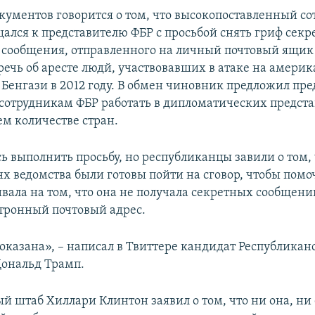
окументов говорится о том, что высокопоставленный с
ался к представителю ФБР с просьбой снять гриф секр
 сообщения, отправленного на личный почтовый ящик 
речь об аресте людй, участвовавших в атаке на амери
 Бенгази в 2012 году. В обмен чиновник предложил пре
сотрудникам ФБР работать в дипломатических предста
м количестве стран.
ь выполнить просьбу, но республиканцы завили о том, 
нх ведомства были готовы пойти на сговор, чтобы помо
вала на том, что она не получала секретных сообщени
тронный почтовый адрес.
оказана», – написал в Твиттере кандидат Республикан
ональд Трамп.
й штаб Хиллари Клинтон заявил о том, что ни она, ни 