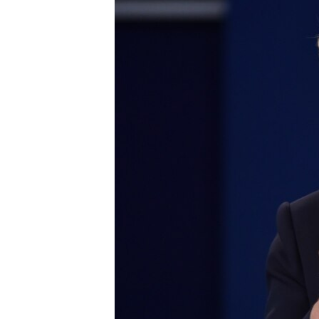
ПОБЕДИТЕЛЕЙ НЕ СУДЯТ?
КРЫМ.НЕПОКОРЕННЫЙ
ELIFBE
УКРАИНСКАЯ ПРОБЛЕМА КРЫМА