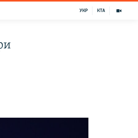
УКР
КТА
ри