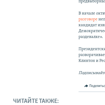
предвыборный
В начале окт
разговоре
неп
кандидат изви
Демократичес
раздевалке».
Президентски
разворачивае
Клинтон и Ре
Подписывайте
Поделить
ЧИТАЙТЕ ТАКЖЕ: