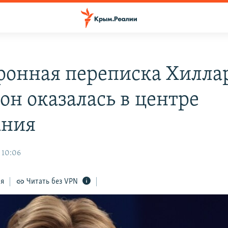
ронная переписка Хилла
он оказалась в центре
ания
 10:06
ся
Читать без VPN