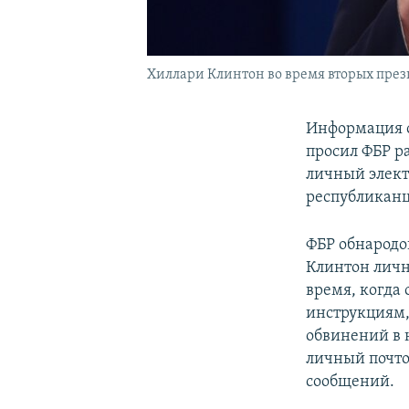
Хиллари Клинтон во время вторых прези
Информация о
просил ФБР р
личный элект
республиканце
ФБР обнародо
Клинтон личн
время, когда 
инструкциям,
обвинений в 
личный почто
сообщений.