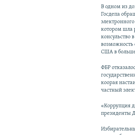
В одном из д
Госдепа обращ
электронного
котором шла 
консульство в
возможность 
США в больше
ФБР отказалос
государствен
коорая настаи
частный элек
«Коррупция д
президенты Д
Избирательны