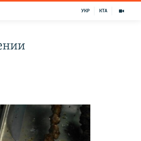
УКР
КТА
ении