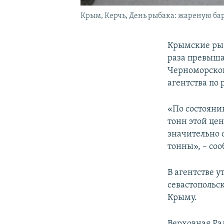
Крым, Керчь, День рыбака: жареную бара
Крымские рыб
раза превыша
Черноморског
агентства по 
«По состояни
тонн этой це
значительно 
тонны», – со
В агентстве у
севастопольс
Крыму.
Верховная Ра