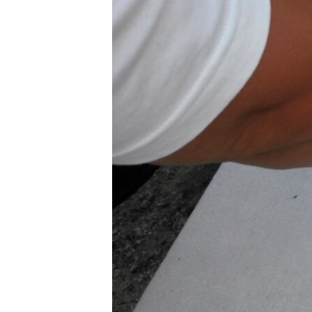
ПОБЕДИТЕЛЕЙ НЕ СУДЯТ?
КРЫМ.НЕПОКОРЕННЫЙ
ELIFBE
УКРАИНСКАЯ ПРОБЛЕМА КРЫМА