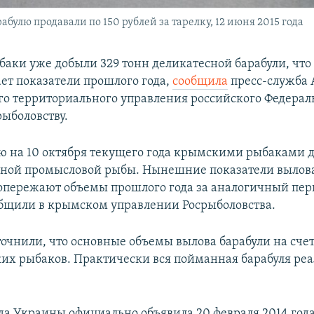
булю продавали по 150 рублей за тарелку, 12 июня 2015 года
аки уже добыли 329 тонн деликатесной барабули, что 
ет показатели прошлого года,
сообщила
пресс-служба 
о территориального управления российского Федерал
рыболовству.
ю на 10 октября текущего года крымскими рыбаками д
нной промысловой рыбы. Нынешние показатели вылов
опережают объемы прошлого года за аналогичный пери
общили в крымском управлении Росрыболовства.
точнили, что основные объемы вылова барабули на сче
ких рыбаков. Практически вся пойманная барабуля реа
да Украины официально объявила 20 февраля 2014 год