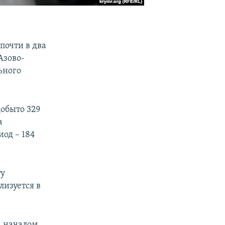
почти в два
Азово-
ьного
обыто 329
а
од – 184
ту
лизуется в
а началом