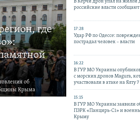
В Керчи дрон упал на жилой 
российские власти сообщают
егион, где
17:28
Удар РФ по Одессе: поврежде
о»:
пострадал человек – власти
 памятной
16:22
В ГУР МО Украины опублико
с морских дронов Magura, ко
новления об
участвовали в атаке на Ялту 7
общины Крыма
15:15
В ГУР МО Украины заявили об
ПЗРК «Панцирь-С1» и военны
Крыму