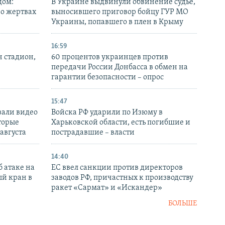
дом:
В Украине выдвинули обвинение судье,
 о жертвах
выносившего приговор бойцу ГУР МО
Украины, попавшего в плен в Крыму
16:59
н стадион,
60 процентов украинцев против
передачи России Донбасса в обмен на
гарантии безопасности – опрос
15:47
вали видео
Войска РФ ударили по Изюму в
торые
Харьковской области, есть погибшие и
 августа
пострадавшие – власти
14:40
 атаке на
ЕС ввел санкции против директоров
й кран в
заводов РФ, причастных к производству
ракет «Сармат» и «Искандер»
БОЛЬШЕ