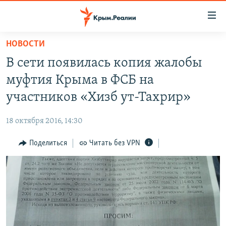
Доступность
ссылки
Вернуться
НОВОСТИ
к
НОВОСТИ
В сети появилась копия жалобы
основному
СПЕЦПРОЕКТЫ
содержанию
муфтия Крыма в ФСБ на
ВОДА
Вернутся
ГРУЗ 200
участников «Хизб ут-Тахрир»
к
ИСТОРИЯ
КАРТА ВОЕННЫХ ОБЪЕКТОВ КРЫМА
главной
18 октября 2016, 14:30
ЕЩЕ
11 ЛЕТ ОККУПАЦИИ КРЫМА. 11 ИСТОРИЙ СОПРОТИВЛЕНИЯ
навигации
Вернутся
Поделиться
Читать без VPN
РАДІО СВОБОДА
ИНТЕРАКТИВ
к
КАК ОБОЙТИ БЛОКИРОВКУ
ИНФОГРАФИКА
поиску
ТЕЛЕПРОЕКТ КРЫМ.РЕАЛИИ
Українською
СОВЕТЫ ПРАВОЗАЩИТНИКОВ
Qırımtatar
ПРОПАВШИЕ БЕЗ ВЕСТИ