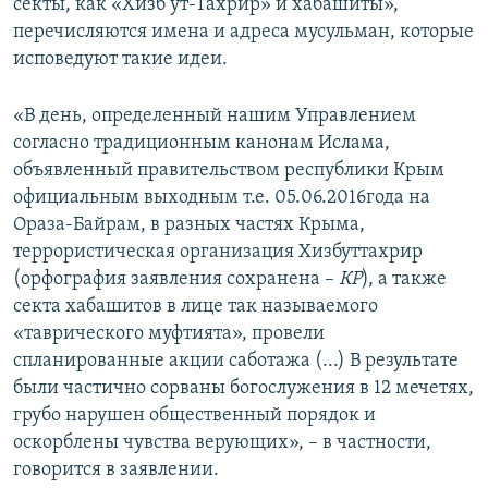
секты, как «Хизб ут-Тахрир» и хабашиты»,
перечисляются имена и адреса мусульман, которые
исповедуют такие идеи.
«В день, определенный нашим Управлением
согласно традиционным канонам Ислама,
объявленный правительством республики Крым
официальным выходным т.е. 05.06.2016года на
Ораза-Байрам, в разных частях Крыма,
террористическая организация Хизбуттахрир
(орфография заявления сохранена –
КР
), а также
секта хабашитов в лице так называемого
«таврического муфтията», провели
спланированные акции саботажа (...) В результате
были частично сорваны богослужения в 12 мечетях,
грубо нарушен общественный порядок и
оскорблены чувства верующих», – в частности,
говорится в заявлении.