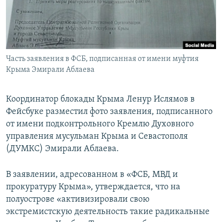
ПРИСОЕДИНЯЙТЕСЬ!
ПОБЕДИТЕЛЕЙ НЕ СУДЯТ?
КРЫМ.НЕПОКОРЕННЫЙ
ELIFBE
Часть заявления в ФСБ, подписанная от имени муфтия
УКРАИНСКАЯ ПРОБЛЕМА КРЫМА
Крыма Эмирали Аблаева
Все сайты RFE/RL
Координатор блокады Крыма Ленур Ислямов в
Фейсбуке разместил фото заявления, подписанного
от имени подконтрольного Кремлю Духовного
управления мусульман Крыма и Севастополя
(ДУМКС) Эмирали Аблаева.
В заявлении, адресованном в «ФСБ, МВД и
прокуратуру Крыма», утверждается, что на
полуострове «активизировали свою
экстремистскую деятельность такие радикальные