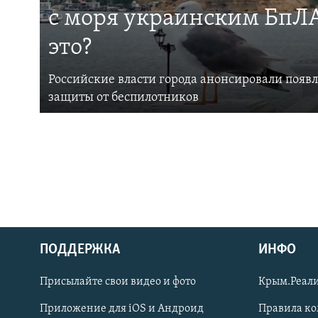
с моря украинским БпЛА
это?
Российские власти города анонсировали появ
защиты от беспилотников
ПОДДЕРЖКА
ИНФО
Українською
Присылайте свои видео и фото
Крым.Реали
Qırımtatar
Приложение для iOS и Андроид
Правила к