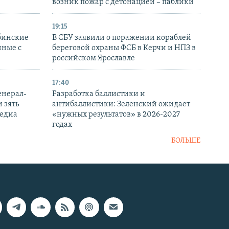
возник пожар с детонацией – паблики
19:15
бинские
В СБУ заявили о поражении кораблей
нные с
береговой охраны ФСБ в Керчи и НПЗ в
российском Ярославле
17:40
енерал-
Разработка баллистики и
 зять
антибаллистики: Зеленский ожидает
медиа
«нужных результатов» в 2026-2027
годах
БОЛЬШЕ