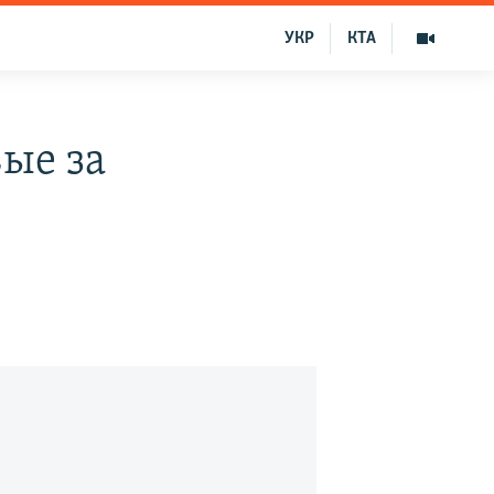
УКР
КТА
ые за