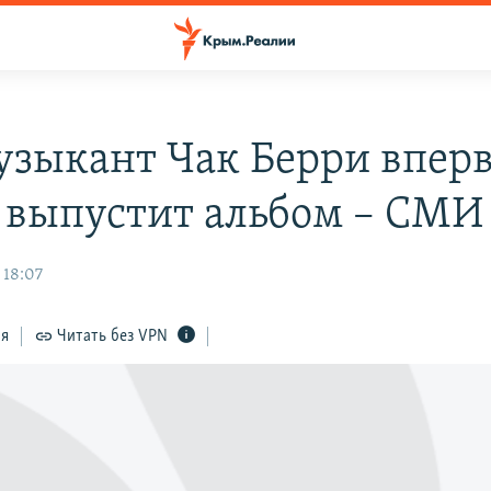
узыкант Чак Берри вперв
т выпустит альбом – СМИ
 18:07
ся
Читать без VPN