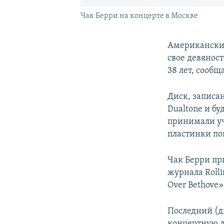
Чак Берри на концерте в Москве
Американский
свое девяност
38 лет, сообщ
Диск, записа
Dualtone и бу
принимали уч
пластинки пок
Чак Берри пр
журнала Rollin
Over Bethove»
Последний (д
концертную д