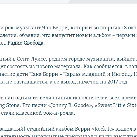
 рок-музыкант Чак Берри, который во вторник 18 окт
олетие, объявил, что выпустит новый альбом – первый
ает
Радио Свобода
.
нный в Сент-Луисе, родном городе музыканта, выйдет 
дет состоять из нового материала. Как сообщается, в за
астие дети Чака Берри – Чарльз младший и Ингрид. 
а не разглашается, а ее выход намечен на 2017 год.
изнан одним из величайших исполнителей всех време
g Stone. Его песни «Johnny B. Goode», «Sweet Little Sixt
 стали классикой рок-н-ролла.
вадцатый) студийный альбом Берри «Rock It» вышел в 1
еятельность музыкант не прекращал и часто выступает