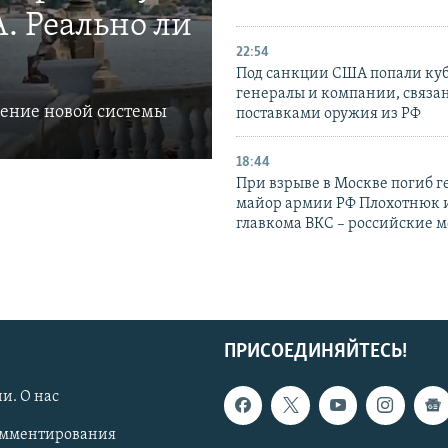
. Реально ли
22:54
Под санкции США попали ку
генералы и компании, связа
ление новой системы
поставками оружия из РФ
18:44
При взрыве в Москве погиб г
майор армии РФ Плохотнюк и
главкома ВКС – российские 
ПРИСОЕДИНЯЙТЕСЬ!
и. О нас
омментирования