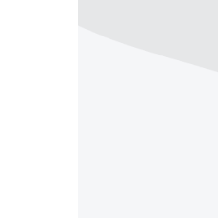
ПОБЕДИТЕЛЕЙ НЕ СУДЯТ?
КРЫМ.НЕПОКОРЕННЫЙ
ELIFBE
УКРАИНСКАЯ ПРОБЛЕМА КРЫМА