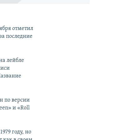
ября отметил
 за последние
на лейбле
писи
Название
н по версии
een» и «Roll
979 году, но
 как в своем