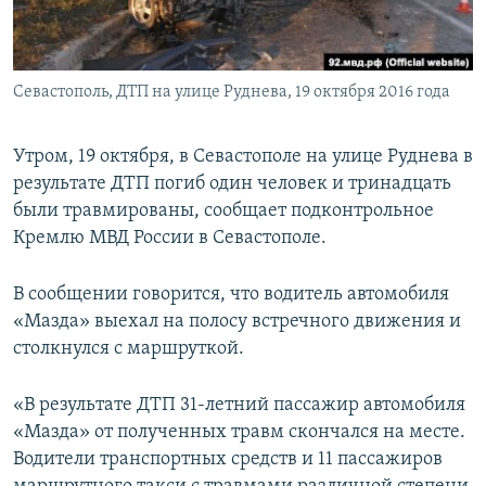
ПРИСОЕДИНЯЙТЕСЬ!
ПОБЕДИТЕЛЕЙ НЕ СУДЯТ?
КРЫМ.НЕПОКОРЕННЫЙ
Севастополь, ДТП на улице Руднева, 19 октября 2016 года
ELIFBE
УКРАИНСКАЯ ПРОБЛЕМА КРЫМА
Утром, 19 октября, в Севастополе на улице Руднева в
Все сайты RFE/RL
результате ДТП погиб один человек и тринадцать
были травмированы, сообщает подконтрольное
Кремлю МВД России в Севастополе.
В сообщении говорится, что водитель автомобиля
«Мазда» выехал на полосу встречного движения и
столкнулся с маршруткой.
«В результате ДТП 31-летний пассажир автомобиля
«Мазда» от полученных травм скончался на месте.
Водители транспортных средств и 11 пассажиров